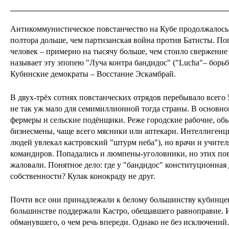
Антикоммунистическое повстанчество на Кубе продолжалось о
полтора дольше, чем партизанская война против Батисты. По
человек – примерно на тысячу больше, чем стоило свержени
называет эту эпопею "Луча контра бандидос" ("Lucha"– борьб
Кубинские демократы – Восстание Эскамбрай.
В двух-трёх сотнях повстанческих отрядов перебывало всего
не так уж мало для семимиллионной тогда страны. В основно
фермеры и сельские подёнщики. Реже городские рабочие, об
бизнесмены, чаще всего мясники или аптекари. Интеллигенц
людей увлекал кастровский "штурм неба"), но врачи и учител
командиров. Попадались и люмпены-уголовники, но этих по
жаловали. Понятное дело: где у "бандидос" конституционная
собственности? Кулак конокраду не друг.
Почти все они принадлежали к белому большинству кубинц
большинстве поддержали Кастро, обещавшего равноправие. И
обманувшего, о чем речь впереди. Однако не без исключени