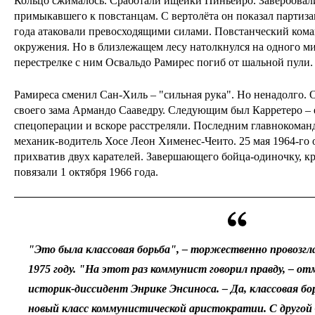
Кольцо сжималось. Сработали ищейки Пиньейро. Завербовали
примыкавшего к повстанцам. С вертолёта он показал партизан
года атаковали превосходящими силами. Повстанческий кома
окружения. Но в близлежащем лесу натолкнулся на одного м
перестрелке с ним Освальдо Рамирес погиб от шальной пули.
Рамиреса сменил Сан-Хиль – "сильная рука". Но ненадолго. О
своего зама Армандо Сааведру. Следующим был Карретеро – е
спецоперации и вскоре расстреляли. Последним главноко
механик-водитель Хосе Леон Хименес-Чеито. 25 мая 1964-го о
прихватив двух карателей. Завершающего бойца-одиночку, кр
повязали 1 октября 1966 года.
"Это была классовая борьба", – торжественно провозг
1975 году. "На этот раз коммунист говорил правду, – о
историк-диссидент Энрике Энсиноса. – Да, классовая бо
новый класс коммунистической аристократии. С другой 