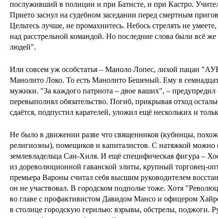
послуживший в полиции и при Батисте, и при Кастро. Учите
Прието заснул на судебном заседании перед смертным приго
Цельтесь лучше, не промахнитесь. Небось стрелять не умеете,
над расстрельной командой. Но последние слова были всё же 
людей".
Или совсем уж особстатья – Маноло Лопес, лихой пацан "АУ
Манолито Локо. То есть Манолито Бешеный. Ему в семнадцат
мужики. "За каждого патриота – двое ваших", – предупредил 
перевыполнял обязательство. Погиб, прикрывая отход остальн
сдаётся, подпустил карателей, уложил ещё нескольких и тольк
Не было в движении разве что священников (кубинцы, похож
религиозны), помещиков и капиталистов. С натяжкой можно 
землевладельца Сан-Хиля. И ещё специфическая фигура – Хо
из дореволюционной гаванской элиты, крупный торговец-опт
премьера Вароны считал себя высшим руководителем восстан
он не участвовал. В городском подполье тоже. Хотя "Револю
во главе с профактивистом Давидом Мансо и офицером Хайр
в столице городскую герилью: взрывы, обстрелы, поджоги. Р