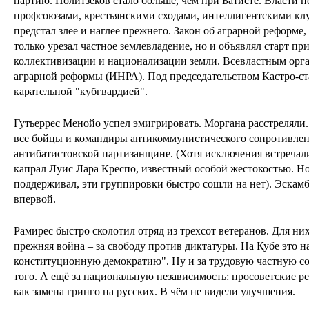
партию. Политзеков стало больше, чем при Батисте. Власти 
профсоюзами, крестьянскими сходами, интеллигентскими к
предстал злее и наглее прежнего. Закон об аграрной реформе
только урезал частное землевладение, но и объявлял старт п
коллективизации и национализации земли. Всевластным орга
аграрной реформы (ИНРА). Под председательством Кастро-ст
карательной "кубгвардией".
Гутьеррес Менойо успел эмигрировать. Моргана расстреляли.
все бойцы и командиры антикоммунистического сопротивлен
антибатистовской партизанщине. (Хотя исключения встречал
капрал Луис Лара Креспо, известный особой жестокостью. Но
поддерживал, эти группировки быстро сошли на нет). Эскамб
впервой.
Рамирес быстро сколотил отряд из трехсот ветеранов. Для ни
прежняя война – за свободу против диктатуры. На Кубе это н
конституционную демократию". Ну и за трудовую частную соб
того. А ещё за национальную независимость: просоветские 
как замена гринго на русских. В чём не видели улучшения.