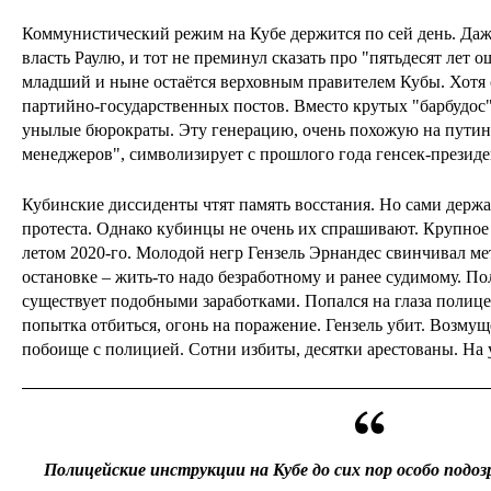
Коммунистический режим на Кубе держится по сей день. Даж
власть Раулю, и тот не преминул сказать про "пятьдесят лет о
младший и ныне остаётся верховным правителем Кубы. Хотя 
партийно-государственных постов. Вместо крутых "барбудос"
унылые бюрократы. Эту генерацию, очень похожую на путин
менеджеров", символизирует с прошлого года генсек-презид
Кубинские диссиденты чтят память восстания. Но сами держ
протеста. Однако кубинцы не очень их спрашивают. Крупно
летом 2020-го. Молодой негр Гензель Эрнандес свинчивал ме
остановке – жить-то надо безработному и ранее судимому. П
существует подобными заработками. Попался на глаза полице
попытка отбиться, огонь на поражение. Гензель убит. Возму
побоище с полицией. Сотни избиты, десятки арестованы. На 
Полицейские инструкции на Кубе до сих пор особо подо