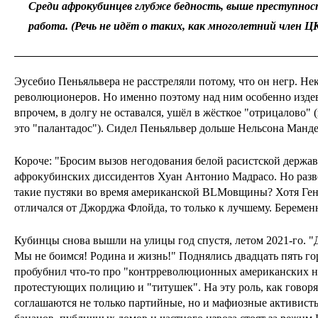
Среди афрокубинцев глубже бедность, выше преступнос
работа. (Речь не идёт о таких, как многолетний член ЦК
Эусебио Пеньяльвера не расстреляли потому, что он негр. Не
революционеров. Но именно поэтому над ним особенно издев
впрочем, в долгу не оставался, ушёл в жёсткое "отрицалово"
это "палантадос"). Сидел Пеньяльвер дольше Нельсона Мандел
Короче: "Бросим вызов негодования белой расистской держав
афрокубинских диссидентов Хуан Антонио Мадрасо. Но разве
такие пустяки во время американской BLMовщины? Хотя Ген
отличался от Джорджа Флойда, то только к лучшему. Беремен
Кубинцы снова вышли на улицы год спустя, летом 2021-го. 
Мы не боимся! Родина и жизнь!" Поднялись двадцать пять го
пробубнил что-то про "контрреволюционных американских н
протестующих полицию и "титушек". На эту роль, как говоря
соглашаются не только партийные, но и мафиозные активисты