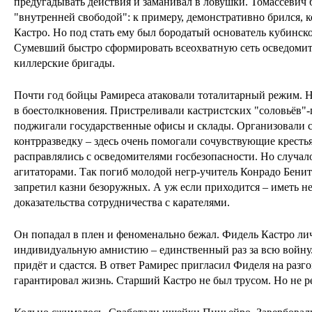
предугадывать действия и заманивал в ловушки. Томассевич 
"внутренней свободой": к примеру, демонстративно брился, к
Кастро. Но под стать ему был бородатый основатель кубинс
Сумевший быстро сформировать всеохватную сеть осведоми
киллерские бригады.
Почти год бойцы Рамиреса атаковали тоталитарный режим. Н
в боестолкновения. Пристреливали кастристских "соловьёв"
поджигали государственные офисы и склады. Организовали с
контрразведку – здесь очень помогали сочувствующие кресть
расправлялись с осведомителями госбезопасности. Но случал
агитаторами. Так погиб молодой негр-учитель Конрадо Бенит
запретил казни безоружных. А уж если приходится – иметь 
доказательства сотрудничества с карателями.
Он попадал в плен и феноменально бежал. Фидель Кастро л
индивидуальную амнистию – единственный раз за всю войну.
придёт и сдастся. В ответ Рамирес пригласил Фиделя на разг
гарантировал жизнь. Старший Кастро не был трусом. Но не р