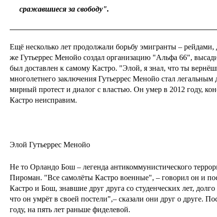
сражавшиеся за свободу".
Ещё несколько лет продолжали борьбу эмигранты – рейдами, 
же Гутьеррес Менойо создал организацию "Альфа 66", высади
был доставлен к самому Кастро. "Элой, я знал, что ты вернёш
многолетнего заключения Гутьеррес Менойо стал легальным 
мирный протест и диалог с властью. Он умер в 2012 году, кон
Кастро неисправим.
Элой Гутьеррес Менойо
Не то Орландо Бош – легенда антикоммунистического террор
Пироман. "Все самолёты Кастро военные", – говорил он и по
Кастро и Бош, знавшие друг друга со студенческих лет, долг
что он умрёт в своей постели",– сказали они друг о друге. П
году, на пять лет раньше фиделевой.