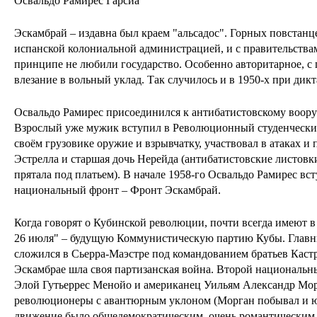
Освальдо Рамирес Гарсиа
Эскамбрай – издавна был краем "альсадос". Горных повстанц
испанской колониальной администрацией, и с правительствам
принципе не любили государство. Особенно авторитарное, с 
влезание в вольный уклад. Так случилось и в 1950-х при дик
Освальдо Рамирес присоединился к антибатистовскому воор
Взрослый уже мужик вступил в Революционный студенческий
своём грузовике оружие и взрывчатку, участвовал в атаках и
Эстрелла и старшая дочь Нерейда (антибатистовские листовк
прятала под платьем). В начале 1958-го Освальдо Рамирес вс
национальный фронт – Фронт Эскамбрай.
Когда говорят о Кубинской революции, почти всегда имеют 
26 июля" – будущую Коммунистическую партию Кубы. Главн
сложился в Сьерра-Маэстре под командованием братьев Кастр
Эскамбрае шла своя партизанская война. Второй национальн
Элой Гутьеррес Менойо и американец Уильям Александр Мо
революционеры с авантюрным уклоном (Морган побывал и ю
движение было общедемократическим, очень романтическим 