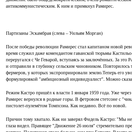
антикоммунистическим. К ним и примкнул Рамирес.
Партизаны Эскамбрая (слева – Уильям Морган)
После победы революции Рамирес стал капитаном новой ре
время служил даже комендантом гаванской тюрьмы Кастильо
переругался с Че Геварой, вступаясь за заключённых. За это 
и отправили в глубинку сельским чиновником. Повторилось т
фермеров, у которых экспроприировали землю.Теперь его ув
формулировкой "амбициозный индивидуалист". Можно сказат
Режим Кастро пришёл к власти 1 января 1959 года. Уже через
Рамирес вернулся в родные горы. В фетровом стетсоне с "ч
пистолет-пулемётом Томпсона. Как недавно. Всё по новой.
Причин тому хватало. Как ни заверял Фидель Кастро: "Мы 
глаза видел. Правящее "Движение 26 июля" стремительно пр