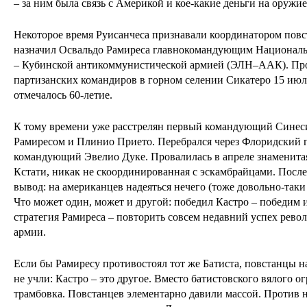
– за ним была связь с Америкой и кое-какие деньги на оружи
Некоторое время Руисанчеса признавали координатором повс
назначил Освальдо Рамиреса главнокомандующим Националь
– Кубинской антикоммунистической армией (ЭЛН–ААК). Про
партизанских командиров в горном селении Сикатеро 15 июл
отмечалось 60-летие.
К тому времени уже расстрелян первый командующий Синес
Рамиресом и Плинио Прието. Перебрался через Флоридский
командующий Эвелио Дуке. Провалилась в апреле знаменитая
Кстати, никак не скоординированная с эскамбрайцами. После
вывод: на американцев надеяться нечего (тоже довольно-таки
Что может один, может и другой: победил Кастро – победим и
стратегия Рамиреса – повторить совсем недавний успех рев
армии.
Если бы Рамиресу противостоял тот же Батиста, повстанцы н
не учли: Кастро – это другое. Вместо батистовского вялого о
трамбовка. Повстанцев элементарно давили массой. Против 