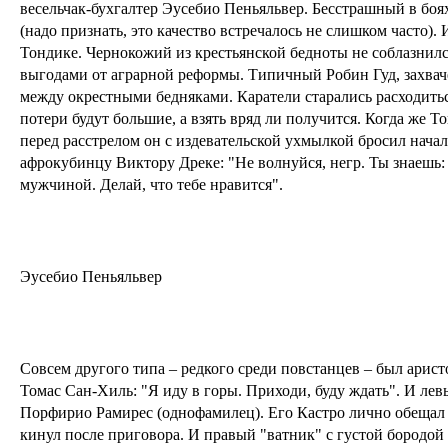
весельчак-бухгалтер Эусебио Пеньяльвер. Бесстрашный в бо
(надо признать, это качество встречалось не слишком часто)
Тондике. Чернокожий из крестьянской бедноты не соблазнил
выгодами от аграрной реформы. Типичный Робин Гуд, захвач
между окрестными бедняками. Каратели старались расходиться
потери будут большие, а взять вряд ли получится. Когда же Т
перед расстрелом он с издевательской ухмылкой бросил нача
афрокубинцу Виктору Дреке: "Не волнуйся, негр. Ты знаешь:
мужчиной. Делай, что тебе нравится".
Эусебио Пеньяльвер
Совсем другого типа – редкого среди повстанцев – был ари
Томас Сан-Хиль: "Я иду в горы. Приходи, буду ждать". И ле
Порфирио Рамирес (однофамилец). Его Кастро лично обещал 
кинул после приговора. И правый "ватник" с густой бородой