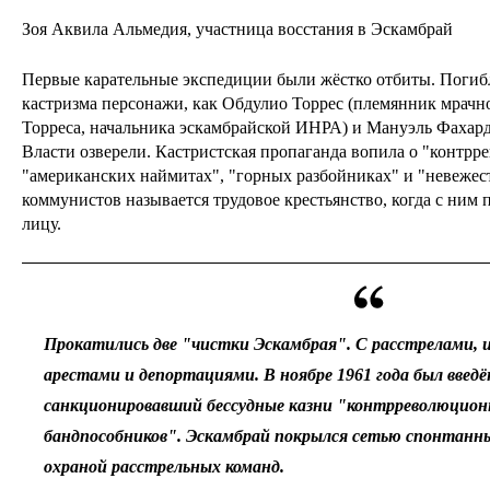
Зоя Аквила Альмедия, участница восстания в Эскамбрай
Первые карательные экспедиции были жёстко отбиты. Погибл
кастризма персонажи, как Обдулио Торрес (племянник мрачн
Торреса, начальника эскамбрайской ИНРА) и Мануэль Фахард
Власти озверели. Кастристская пропаганда вопила о "контр
"американских наймитах", "горных разбойниках" и "невежес
коммунистов называется трудовое крестьянство, когда с ним 
лицу.
Прокатились две "чистки Эскамбрая". С расстрелами,
арестами и депортациями. В ноябре 1961 года был введё
санкционировавший бессудные казни "контрреволюцион
бандпособников". Эскамбрай покрылся сетью спонтанн
охраной расстрельных команд.