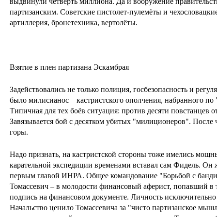
выдвинули четверть миллиона. Да и вооружение правительст
партизанским. Советские пистолет-пулемёты и чехословацки
артиллерия, бронетехника, вертолёты.
Взятие в плен партизана Эскамбрая
Задействовались не только полиция, госбезопасность и регул
было милисианос – кастристского ополчения, набранного по
Типичная для тех боёв ситуация: против десяти повстанцев 
Завязывается бой с десятком убитых "милиционеров". После 
горы.
Надо признать, на кастристской стороны тоже имелись мощн
карательной экспедиции временами вставал сам Фидель. Он ж
первым главой ИНРА. Общее командование "Борьбой с банди
Томассевич – в молодости финансовый аферист, попавший в
подпись на финансовом документе. Личность исключительно
Начальство ценило Томассевича за "чисто партизанское мышл