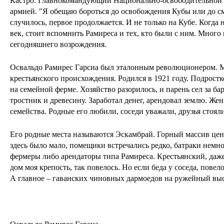
Кастро. Главнокомандующий Национально-освободительной
армией. "Я обещаю бороться до освобождения Кубы или до см
случилось, первое продолжается. И не только на Кубе. Когда
век, стоит вспомнить Рамиреса и тех, кто были с ним. Много
сегодняшнего возрождения.
Освальдо Рамирес Гарсиа был эталонным революционером. М
крестьянского происхождения. Родился в 1921 году. Подрост
на семейной ферме. Хозяйство разорилось, и парень сел за ба
тростник и древесину. Заработал денег, арендовал землю. Жен
семейства. Родные его любили, соседи уважали, друзья стоял
Его родные места называются Эскамбрай. Горный массив це
здесь было мало, помещики встречались редко, батраки немн
фермеры либо арендаторы типа Рамиреса. Крестьянский, даж
дом моя крепость, так повелось. Но если беда у соседа, повел
А главное – гаванских чиновных дармоедов на ружейный выс