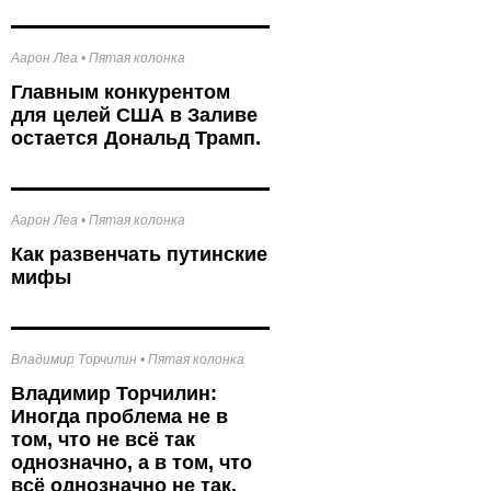
Аарон Леа
•
Пятая колонка
Главным конкурентом
для целей США в Заливе
остается Дональд Трамп.
Аарон Леа
•
Пятая колонка
Как развенчать путинские
мифы
Владимир Торчилин
•
Пятая колонка
Владимир Торчилин:
Иногда проблема не в
том, что не всё так
однозначно, а в том, что
всё однозначно не так.