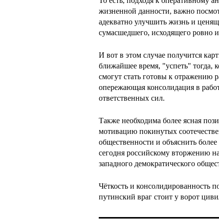
То есть, подходя к оперативному а
жизненной данности, важно посмот
адекватно улучшить жизнь и ценящ
сумасшедшего, исходящего ровно 
И вот в этом случае получится карт
ближайшее время, "успеть" тогда, к
смогут стать готовы к отражению 
опережающая консолидация в работ
ответственных сил.
Также необходима более ясная поз
мотивацию покинутых соотечествен
общественности и объяснить более 
сегодня российскому вторжению на
западного демократического общес
Чёткость и консолидированность п
путинский враг стоит у ворот циви