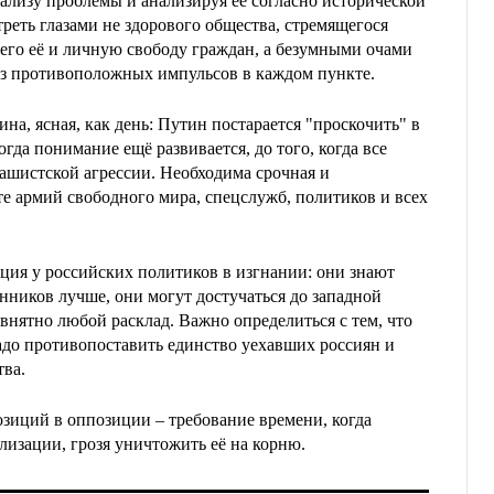
нализу проблемы и анализируя её согласно исторической
реть глазами не здорового общества, стремящегося
его её и личную свободу граждан, а безумными очами
из противоположных импульсов в каждом пункте.
ина, ясная, как день: Путин постарается "проскочить" в
огда понимание ещё развивается, до того, когда все
рашистской агрессии. Необходима срочная и
е армий свободного мира, спецслужб, политиков и всех
иция у российских политиков в изгнании: они знают
ников лучше, они могут достучаться до западной
внятно любой расклад. Важно определиться с тем, что
до противопоставить единство уехавших россиян и
тва.
озиций в оппозиции – требование времени, когда
лизации, грозя уничтожить её на корню.