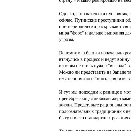
страну – и мало реагировало на вес
Однако, в практических условиях, 
сейчас. Путинские преступники об
они периодически раскрывают сво
мира "форс" и дальше выполняя даж
угрозы.
Вспомним, а был ли изначально реа
втянулись в процесс и ведут войну
властям не столь нужна "выгода" в
Можно ли представить на Западе т
имя непонятного "понта", во имя в
И тут мы подходим к разнице в мот
пренебрегающая любыми жертвами,
жизни. Представьте рациональность 
подсознательных традиционных вект
быту и в его стандартных реакциях