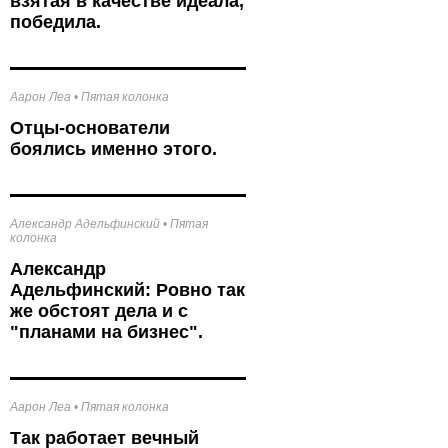
взятая в качестве идеала,
победила.
Аарон Леа
•
Пятая колонка
Отцы-основатели
боялись именно этого.
Александр Адельфинский
•
Пятая
колонка
Александр
Адельфинский: Ровно так
же обстоят дела и с
"планами на бизнес".
Аарон Леа
•
Пятая колонка
Так работает вечный