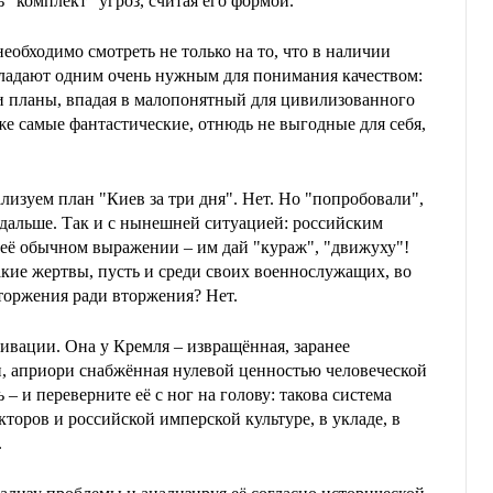
ь "комплект" угроз, считая его формой.
необходимо смотреть не только на то, что в наличии
ладают одним очень нужным для понимания качеством:
и планы, впадая в малопонятный для цивилизованного
е самые фантастические, отнюдь не выгодные для себя,
лизуем план "Киев за три дня". Нет. Но "попробовали",
 дальше. Так и с нынешней ситуацией: российским
 её обычном выражении – им дай "кураж", "движуху"!
акие жертвы, пусть и среди своих военнослужащих, во
торжения ради вторжения? Нет.
ивации. Она у Кремля – извращённая, заранее
 априори снабжённая нулевой ценностью человеческой
– и переверните её с ног на голову: такова система
оров и российской имперской культуре, в укладе, в
.