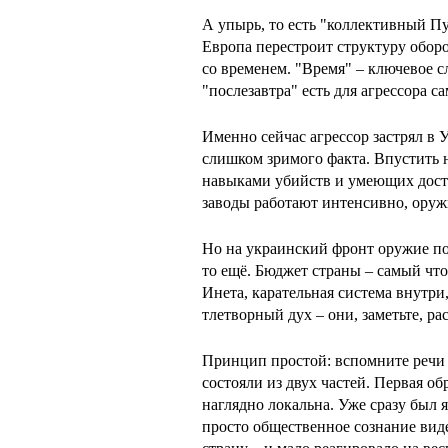
А упырь, то есть "коллективный Пу
Европа перестроит структуру обор
со временем. "Время" – ключевое сл
"послезавтра" есть для агрессора 
Именно сейчас агрессор застрял в 
слишком зримого факта. Впустить
навыками убийств и умеющих доста
заводы работают интенсивно, оруж
Но на украинский фронт оружие пос
то ещё. Бюджет страны – самый что
Инета, карательная система внутри
тлетворный дух – они, заметьте, р
Принцип простой: вспомните речи 
состояли из двух частей. Первая об
наглядно локальна. Уже сразу был 
просто общественное сознание вид