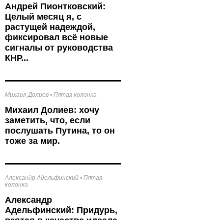
к
Андрей Пионтковский:
Целый месяц я, с
растущей надеждой,
фиксировал всё новые
сигналы от руководства
КНР...
Михаил Долиев
•
Пятая колонка
Михаил Долиев: хочу
заметить, что, если
послушать Путина, то он
тоже за мир.
Александр Адельфинский
•
Пятая
колонка
Александр
Адельфинский: Придурь,