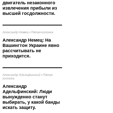
двигатель незаконного
извлечения прибыли из
высшей госдолжности.
Александр Немец
•
Пятая колонка
Александр Немец: На
Вашингтон Украине явно
рассчитывать не
приходится.
Александр Адельфинский
•
Пятая
колонка
Александр
Адельфинский: Люди
вынужденно станут
выбирать, у какой банды
искать защиту.