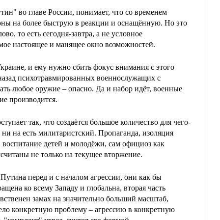
тин" во главе России, понимает, что со временем
оны на более быструю в реакции и оснащённую. Но это
ово, то есть сегодня-завтра, а не условное
самое настоящее и манящее окно возможностей.
Украине, и ему нужно сбить фокус внимания с этого
 назад психотравмированных военнослужащих с
ть любое оружие – опасно. Да и набор идёт, военные
ие производится.
тупает так, что создаётся большое количество для чего-
 ни на есть милитаристский. Пропаганда, изоляция
, воспитание детей и молодёжи, сам официоз как
ассчитаны не только на текущее вторжение.
Путина перед и с началом агрессии, они как бы
ращена ко всему Западу и глобальна, вторая часть
явственен замах на значительно больший масштаб,
ело конкретную проблему – агрессию в конкретную