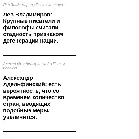
Лев Владимиров
•
Пятая колонка
Лев Владимиров:
Крупные писатели и
философы считали
стадность признаком
дегенерации нации.
Александр Адельфинский
•
Пятая
колонка
Александр
Адельфинский: есть
вероятность, что со
временем количество
стран, вводящих
подобные меры,
увеличится.