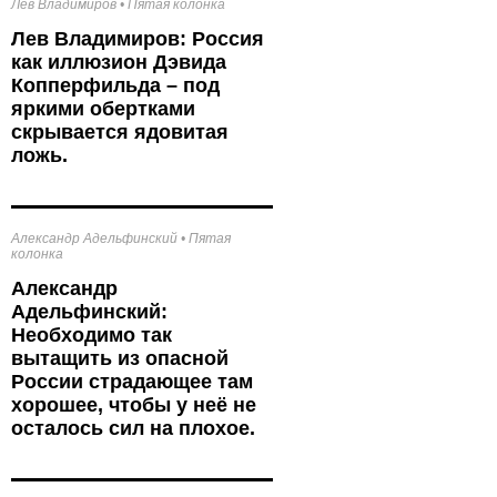
Лев Владимиров
•
Пятая колонка
Лев Владимиров: Россия
как иллюзион Дэвида
Копперфильда – под
яркими обертками
скрывается ядовитая
ложь.
Александр Адельфинский
•
Пятая
колонка
Александр
Адельфинский:
Необходимо так
вытащить из опасной
России страдающее там
хорошее, чтобы у неё не
осталось сил на плохое.