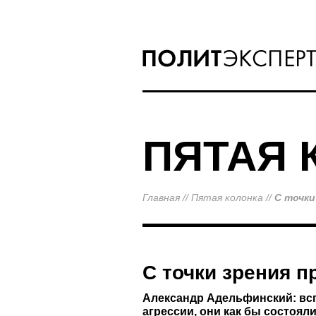
ПЯТАЯ 
Главная
//
Пятая колонка
//
С точки
С точки зрения п
Александр Адельфинский: всп
агрессии, они как бы состояли