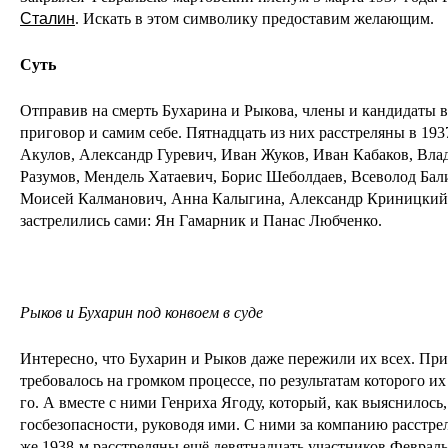
Сталин
. Искать в этом символику предоставим желающим.
Суть
Отправив на смерть Бухарина и Рыкова, члены и кандидаты 
приговор и самим себе. Пятнадцать из них расстреляны в 19
Акулов, Александр Гуревич, Иван Жуков, Иван Кабаков, Вл
Разумов, Мендель Хатаевич, Борис Шеболдаев, Всеволод Бал
Моисей Калманович, Анна Калыгина, Александр Криницкий
застрелились сами: Ян Гамарник и Панас Любченко.
Рыков и Бухарин под конвоем в суде
Интересно, что Бухарин и Рыков даже пережили их всех. При
требовалось на громком процессе, по результатам которого их
го. А вместе с ними Генриха Ягоду, который, как выяснилось
госбезопасности, руководя ими. С ними за компанию расстр
же 1938-м расстреляны ещё девятнадцать участников Феврал