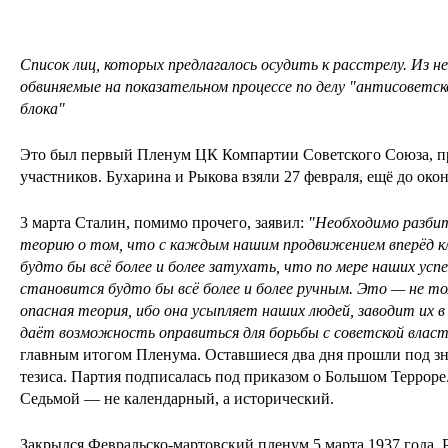
Список лиц, которых предлагалось осудить к расстрелу. Из 
обвиняемые на показательном процессе по делу "антисоветс
блока"
Это был первый Пленум ЦК Компартии Советского Союза, пр
участников. Бухарина и Рыкова взяли 27 февраля, ещё до око
3 марта Сталин, помимо прочего, заявил:
"Необходимо разбит
теорию о том, что с каждым нашим продвижением вперёд кл
будто бы всё более и более затухать, что по мере наших успе
становится будто бы всё более и более ручным. Это — не тол
опасная теория, ибо она усыпляет наших людей, заводит их в 
даёт возможность оправиться для борьбы с советской власт
главным итогом Пленума. Оставшиеся два дня прошли под зн
тезиса. Партия подписалась под приказом о Большом Терроре
Седьмой — не календарный, а исторический.
Закрылся Февральско-мартовский пленум 5 марта 1937 года. 