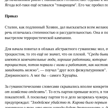
Ягода всё-таки ещё оставался "товарищем". Его час пробил п
Приказ
Сталин, как подлинный Хозяин, дал высказаться всем желаю
речь отличалась степенностью и рассудительностью. Она и 
выстрелом террористической кампании.
Для начала повитал в облаках абстрактного гуманизма: мол, 
троцкистом, то это ещё не значит, что он плохой.
"Среди бывш
имеются замечательные люди, хорошие работники, которые с
троцкистам, потом порвали с ними и работают, как настоя
завидовать можно"
, — поучал "друг всех физкультурников".
Дзержинского. А мог бы – самого Хрущёва.
За гуманистическими словесами скрывались вполне конкрет
от хозяйства отделять".
То есть партия превыше всего, в т
показателей. А поскольку партия то и дело засорялась чуже
предупреждал:
"Злодейское убийство т. Кирова было первым
говорящим о том, что враги народа будут двурушничать и, 