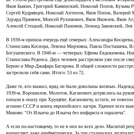
Яков Быкин, Григорий Каминский, Николай Попов, Кузьма Р
Сергей Кудрявцев, Николай Антипов, Яков Попок, Валерий М
Эдуард Прамнек, Моисей Рухимович, Яков Яковлев, Яков А
Алексей Стецкий, Николай Пахомов, Леонид Заковский, Лев
В 1939-м пришла очередь ещё семерых: Александра Косарева,
Станислава Косиора, Левона Мирзояна, Павла Постышева, В
Богушевского. В 1940-м — четверых: Ефима Евдокимова, Ник
Станислава Реденса. Двух человек расстреляли уже после см
Берию и Мир-Джафара Багирова. В общей сложности расстрел
застрелили себя сами. Итого: 53 из 72.
Даже те, кто выжил, вряд ли были довольны жизнью. Надежд
1939-м. Ворошилов, Молотов, Каганович дотряслись на руков
попали в опалу при Хрущёве. Кагановичу, кстати, не повезл
агонию СССР и конец европейского лагеря. Удачнее всех вы
Микоян: "От Ильича до Ильича без инфаркта и паралича".
А если по-настоящему, то не в них во всех дело. Масштаб р
впечатляет даже арифметически. За три сталинских десятиле