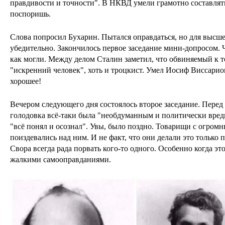
правдивости и точности". В НКВД умели грамотно составлять
поспоришь.
Слова попросил Бухарин. Пытался оправдаться, но для высше
убедительно. Закончилось первое заседание мини-допросом.
как могли. Между делом Сталин заметил, что обвиняемый к 
"искренний человек", хоть и троцкист. Умел Иосиф Виссарио
хорошее!
Вечером следующего дня состоялось второе заседание. Перед 
голодовка всё-таки была "необдуманным и политически вредн
"всё понял и осознал". Увы, было поздно. Товарищи с огром
поиздевались над ним. И не факт, что они делали это только п
Свора всегда рада порвать кого-то одного. Особенно когда э
жалкими самооправданиями.