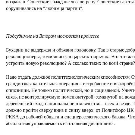
возражал. Советские граждане чесали репу. Советские газет
обрушивались на "любимца партии".
Подсудимые на Втором московском процессе
Бухарин не выдержал и объявил голодовку. Так в старые доб
революционеры, томившиеся в царских тюрьмах. Это что ж п
устроить новую революцию? А сколько таких по всей стране
Надо отдать должное политтехнологическим способностям С
грандиозная карательная операция – истребление и выкорчё
оппозиции. Не только политической, но и социальной. Уни
связь, не контролируемую номенклатурой, замкнутой на вож
деревенский сход, национальное землячество – всех и везде.
должно пройти сверху вниз и снизу вверх, от Политбюро ЦК
РККА до рабочей общаги и спецпереселенческого барака. Что
абсолютная управляемость и тотальная дисциплина.