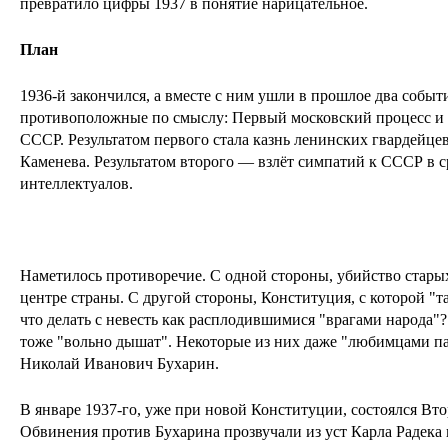
превратило цифры 1937 в понятие нарицательное.
План
1936-й закончился, а вместе с ним ушли в прошлое два событ
противоположные по смыслу: Первый московский процесс и
СССР. Результатом первого стала казнь ленинских гвардейце
Каменева. Результатом второго — взлёт симпатий к СССР в с
интеллектуалов.
Наметилось противоречие. С одной стороны, убийство стары
центре страны. С другой стороны, Конституция, с которой "т
что делать с невесть как расплодившимися "врагами народа"?
тоже "вольно дышат". Некоторые из них даже "любимцами па
Николай Иванович Бухарин.
В январе 1937-го, уже при новой Конституции, состоялся Вт
Обвинения против Бухарина прозвучали из уст Карла Радека 