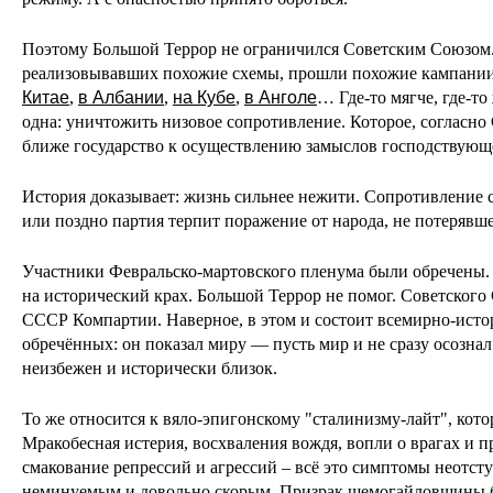
Поэтому Большой Террор не ограничился Советским Союзом. 
реализовывавших похожие схемы, прошли похожие кампании.
Китае
,
в Албании
,
на Кубе
,
в Анголе
… Где-то мягче, где-то
одна: уничтожить низовое сопротивление. Которое, согласно 
ближе государство к осуществлению замыслов господствующ
История доказывает: жизнь сильнее нежити. Сопротивление с
или поздно партия терпит поражение от народа, не потерявш
Участники Февральско-мартовского пленума были обречены. 
на исторический крах. Большой Террор не помог. Советского 
СССР Компартии. Наверное, в этом и состоит всемирно-исто
обречённых: он показал миру — пусть мир и не сразу осозна
неизбежен и исторически близок.
То же относится к вяло-эпигонскому "сталинизму-лайт", кот
Мракобесная истерия, восхваления вождя, вопли о врагах и п
смакование репрессий и агрессий – всё это симптомы неотсту
неминуемым и довольно скорым. Призрак шемогайловщины б