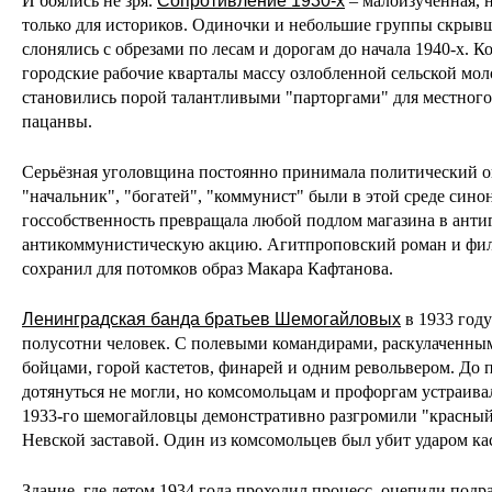
И боялись не зря.
Сопротивление 1930-х
– малоизученная, 
только для историков. Одиночки и небольшие группы скрыв
слонялись с обрезами по лесам и дорогам до начала 1940-х. 
городские рабочие кварталы массу озлобленной сельской мо
становились порой талантливыми "парторгами" для местного
пацанвы.
Серьёзная уголовщина постоянно принимала политический о
"начальник", "богатей", "коммунист" были в этой среде сино
госсобственность превращала любой подлом магазина в анти
антикоммунистическую акцию. Агитпроповский роман и фил
сохранил для потомков образ Макара Кафтанова.
Ленинградская банда братьев Шемогайловых
в 1933 году
полусотни человек. С полевыми командирами, раскулаченны
бойцами, горой кастетов, финарей и одним револьвером. До п
дотянуться не могли, но комсомольцам и профоргам устраивал
1933-го шемогайловцы демонстративно разгромили "красный
Невской заставой. Один из комсомольцев был убит ударом кас
Здание, где летом 1934 года проходил процесс, оцепили под