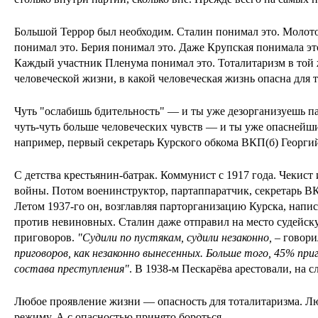
Большой Террор был необходим. Сталин понимал это. Молот
понимал это. Берия понимал это. Даже Крупская понимала это,
Каждый участник Пленума понимал это. Тоталитаризм в той 
человеческой жизни, в какой человеческая жизнь опасна для 
Чуть "ослабишь бдительность" — и ты уже дезорганизуешь 
чуть-чуть больше человеческих чувств — и ты уже опаснейши
например, первый секретарь Курского обкома ВКП(б) Георги
С детства крестьянин-батрак. Коммунист с 1917 года. Чекист
войны. Потом военинструктор, партаппаратчик, секретарь ВК
Летом 1937-го он, возглавляя парторганизацию Курска, напи
против невиновных. Сталин даже отправил на место судейск
приговоров.
"Судили по пустякам, судили незаконно,
– говори
приговоров, как незаконно вынесенных. Больше того, 45% приг
состава преступления"
. В 1938-м Пескарёва арестовали, на 
Любое проявление жизни — опасность для тоталитаризма. Л
режиму. А с опасностью принято бороться.