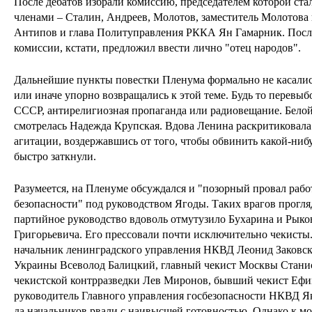
После дебатов избрали комиссию, председателем которой ста
членами – Сталин, Андреев, Молотов, заместитель Молотова
Антипов и глава Политуправления РККА Ян Гамарник. После
комиссии, кстати, предложил ввести лично "отец народов".
Дальнейшие пункты повестки Пленума формально не касались
или иначе упорно возвращались к этой теме. Будь то перевы
СССР, антирелигиозная пропаганда или радиовещание. Белой
смотрелась Надежда Крупская. Вдова Ленина раскритиковала
агитации, воздержавшись от того, чтобы обвинить какой-нибу
быстро заткнули.
Разумеется, на Пленуме обсуждался и "позорный провал рабо
безопасности" под руководством Ягоды. Таких врагов прогляд
партийное руководство вдоволь отмутузило Бухарина и Рыков
Григорьевича. Его прессовали почти исключительно чекист
начальник ленинградского управления НКВД Леонид Заковск
Украины Всеволод Балицкий, главный чекист Москвы Станис
чекистской контрразведки Лев Миронов, бывший чекист Ефи
руководитель Главного управления госбезопасности НКВД Як
да начальников рвали с наивысшей готовностью. Однако к м