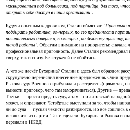
маскироваться под большевика, под партийца, для того, что
открыть себе доступ в наши организации".
Будучи опытным кадровиком, Сталин объяснял:
"Правильно 
подбирать работника, во-первых, по его преданности партии
политического доверия и, во-вторых, по деловому признаку, то
такой работы".
Обратим внимание на приоритеты: сначала ло
профессиональная пригодность. Далее Сталин рекомендовал 
сверху, так и снизу. Без стукачей не обойтись.
А что же насчёт Бухарина? Сталин и здесь был образцом рас
скрупулёзно перечислил внесённые предложения. Одни предл
Рыкова суду Военного трибунала и расстрелять (прямо так, н
вынести приговор, чего там заморачиваться). Другие — предат
Третьи — просто предать суду, а там – по литовской народной
может, и оправдают. Четвёртые выступали за то, чтобы напра
ли до суда — пускай чекисты разбираются. Но все сошлись в 
исключить из партии. Так и сделали: Бухарина и Рыкова из п
передали в НКВД.