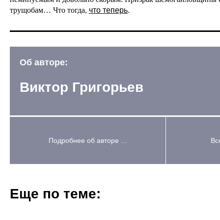
трущобам… Что тогда,
что теперь
.
Об авторе:
Виктор Григорьев
Подробнее об авторе ...
Вс
Еще по теме: