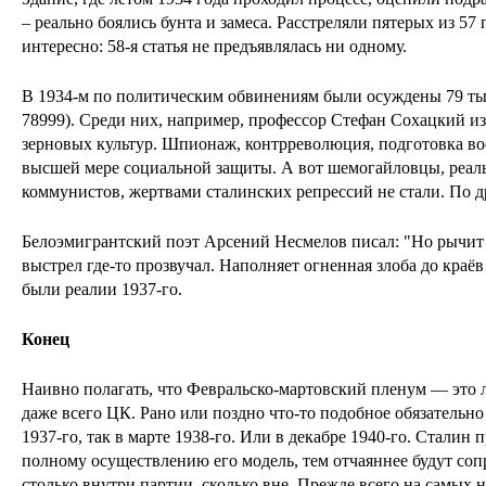
– реально боялись бунта и замеса. Расстреляли пятерых из 57
интересно: 58-я статья не предъявлялась ни одному.
В 1934-м по политическим обвинениям были осуждены 79 тыс
78999). Среди них, например, профессор Стефан Сохацкий и
зерновых культур. Шпионаж, контрреволюция, подготовка во
высшей мере социальной защиты. А вот шемогайловцы, реа
коммунистов, жертвами сталинских репрессий не стали. По 
Белоэмигрантский поэт Арсений Несмелов писал: "Но рычит 
выстрел где-то прозвучал. Наполняет огненная злоба до краё
были реалии 1937-го.
Конец
Наивно полагать, что Февральско-мартовский пленум — это 
даже всего ЦК. Рано или поздно что-то подобное обязательно
1937-го, так в марте 1938-го. Или в декабре 1940-го. Сталин 
полному осуществлению его модель, тем отчаяннее будут соп
столько внутри партии, сколько вне. Прежде всего на самых н