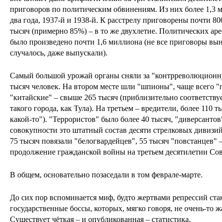
приговоров по политическим обвинениям. Из них более 1,3 ми
два года, 1937-й и 1938-й. К расстрелу приговорены почти 80
тысяч (примерно 85%) – в то же двухлетие. Политических аре
было произведено почти 1,6 миллиона (не все приговоры выно
случалось, даже выпускали).
Самый большой урожай органы сняли за "контрреволюционн
тысяч человек. На втором месте шли "шпионы", чаще всего "п
"китайские" – свыше 265 тысяч (приблизительно соответств
такого города, как Тула). На третьем – вредители, более 110 
какой-то"). "Террористов" было более 40 тысяч, "диверсантов"
совокупности это штатный состав десяти стрелковых дивизи
75 тысяч повязали "белогвардейцев", 55 тысяч "повстанцев" 
продолжение гражданской войны на третьем десятилетии Сов
В общем, основательно позаседали в том феврале-марте.
До сих пор вспоминается миф, будто жертвами репрессий ст
государственные боссы, которых, мягко говоря, не очень-то ж
Существует чёткая – и опубликованная – статистика.