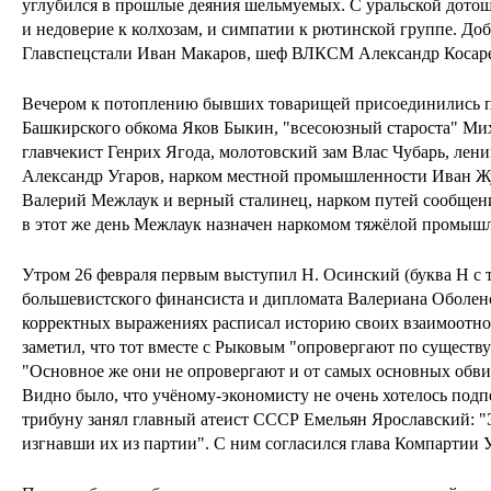
углубился в прошлые деяния шельмуемых. С уральской дот
и недоверие к колхозам, и симпатии к рютинской группе. До
Главспецстали Иван Макаров, шеф ВЛКСМ Александр Косаре
Вечером к потоплению бывших товарищей присоединились п
Башкирского обкома Яков Быкин, "всесоюзный староста" М
главчекист Генрих Ягода, молотовский зам Влас Чубарь, лен
Александр Угаров, нарком местной промышленности Иван Жу
Валерий Межлаук и верный сталинец, нарком путей сообщени
в этот же день Межлаук назначен наркомом тяжёлой промыш
Утром 26 февраля первым выступил Н. Осинский (буква Н с 
большевистского финансиста и дипломата Валериана Оболенс
корректных выражениях расписал историю своих взаимоотн
заметил, что тот вместе с Рыковым "опровергают по существ
"Основное же они не опровергают и от самых основных обви
Видно было, что учёному-экономисту не очень хотелось подпе
трибуну занял главный атеист СССР Емельян Ярославский: "
изгнавши их из партии". С ним согласился глава Компартии