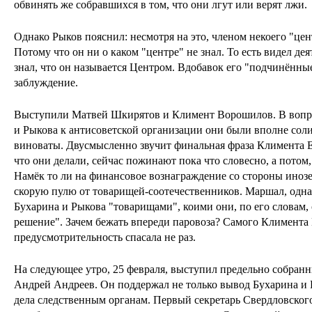
обвинять же собравшихся в том, что они лгут или верят лжи.
Однако Рыков пояснил: несмотря на это, членом некоего "цент
Потому что он ни о каком "центре" не знал. То есть видел дея
знал, что он называется Центром. Вдобавок его "подчинённы
заблуждение.
Выступили Матвей Шкирятов и Климент Ворошилов. В вопро
и Рыкова к антисоветской организации они были вполне сол
виноваты. Двусмысленно звучит финальная фраза Климента Е
что они делали, сейчас пожинают пока что словесно, а потом,
Намёк то ли на финансовое вознаграждение со стороны иноз
скорую пулю от товарищей-соотечественников. Маршал, одна
Бухарина и Рыкова "товарищами", коими они, по его словам, 
решение". Зачем бежать впереди паровоза? Самого Климента
предусмотрительность спасала не раз.
На следующее утро, 25 февраля, выступил предельно собра
Андрей Андреев. Он поддержал не только вывод Бухарина и 
дела следственным органам. Первый секретарь Свердловског