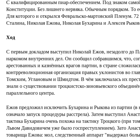
С квалифицированным пиар-обеспечением. Под знаком само
Конституции. Без лишнего нервяка. Обычным порядком. То ес
Для которого и открылся Февральско-мартовский Пленум. 72
Сталина, Николая Ежова, Николая Бухарина и Алексея Рыков
Ход
С первым докладом выступил Николай Ежов, незадолго до П
наркомом внутренних дел. Он сообщил собравшимся, что, со
арестованных и казнённых врагов партии, в стране сложилас
контрреволюционная организация правых уклонистов во гла
Томским, Углановым и Шмидтом. В чём заключалась их прес
знали о существовании троцкистско-зиновьевского объединён
параллельного центра.
Ежов предложил исключить Бухарина и Рыкова из партии (в 
означало запуск процедуры расстрела). Затем выступил Анаст
тактика Бухарина очень похожа на тактику Троцкого (при том
Львом Давидовичем уже было госпреступлением). Зато Анас
товарища Ежова: мол, следственный аппарат "выдержал бол