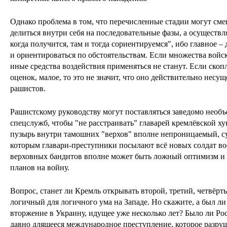
Однако проблема в том, что перечисленные стадии могут сме
делиться внутри себя на последовательные фазы, а осуществл
когда получится, там и тогда сориентируемся", ибо главное –
и ориентироваться по обстоятельствам. Если множества войск 
иные средства воздействия применяться не станут. Если скоп
оценок, малое, то это не значит, что оно действительно несу
рашистов.
Рашистскому руководству могут поставляться заведомо необ
спецслужб, чтобы "не расстраивать" главарей кремлёвской 
пузырь внутри тамошних "верхов" вполне непроницаемый, су
которым главари-преступники посылают всё новых солдат вое
верховных бандитов вполне может быть ложный оптимизм и
планов на войну.
Вопрос, станет ли Кремль открывать второй, третий, четвёрт
логичный для логичного ума на Западе. Но скажите, а был ли
вторжение в Украину, идущее уже несколько лет? Было ли Ро
давно длящееся международное преступление, которое разруши