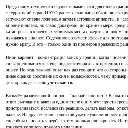
Представим технически осуществимые шаги для иллюстрации
с территорий стран НАТО ранее засланные и обжившиеся гр
запускают сперва ложные, а затем настоящие аппараты, и "ав
вполне понятно, но слабо доказуемо, по крайней мере, сразу
катастрофы в ключевых уязвимых местах, жертвы и шок мгно
нуждаясь в анализе. Содеянное возымеет эффект для пострада
нужно врагу. И это – только один из примеров вражеских ра
Иной вариант – концентрация войск у границ, когда числен
силы оценивается как ещё недостаточная для вторжения, сог
опыту. Но ведь таковой опыт как раз говорит, что со стороны
иные оценки собственных сил и возможностей, чему пример – 
фактор как раз слабо учитывается.
Возьмём разделяющий вопрос – "нападёт или нет"? В том-то и
ответ выглядит иначе: на одном этапе они могут просто треп
пристреливаться, исследовать реакцию, делать выводы, от ко
дальше. На другом этапе рашистов уже не удовлетворяет прос
способны наносить ущерб, а затем вновь анализировать. На тр
конкретике явного прямого нападения.