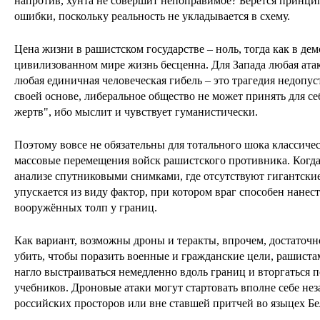
напротив, хунта не совершит непоправимое? Берётся принцип
ошибки, поскольку реальность не укладывается в схему.
Цена жизни в рашистском государстве – ноль, тогда как в де
цивилизованном мире жизнь бесценна. Для Запада любая атак
любая единичная человеческая гибель – это трагедия недопуст
своей основе, либеральное общество не может принять для с
жертв", ибо мыслит и чувствует гуманистически.
Поэтому вовсе не обязательны для тотального шока классиче
массовые перемещения войск рашистского противника. Когда
анализе спутниковыми снимками, где отсутствуют гигантские
упускается из виду фактор, при котором враг способен нане
вооружённых толп у границ.
Как вариант, возможны дроны и теракты, впрочем, достаточно
убить, чтобы поразить военные и гражданские цели, рашистам
нагло выстраиваться немедленно вдоль границ и вторгаться 
учебников. Дроновые атаки могут стартовать вполне себе нез
российских просторов или вне ставшей притчей во языцех Бе