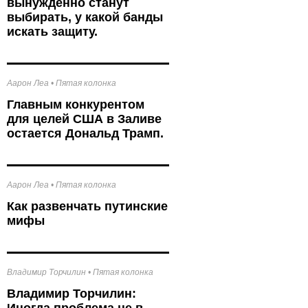
вынужденно станут
выбирать, у какой банды
искать защиту.
Аарон Леа
•
Пятая колонка
Главным конкурентом
для целей США в Заливе
остается Дональд Трамп.
Аарон Леа
•
Пятая колонка
Как развенчать путинские
мифы
Владимир Торчилин
•
Пятая колонка
Владимир Торчилин: