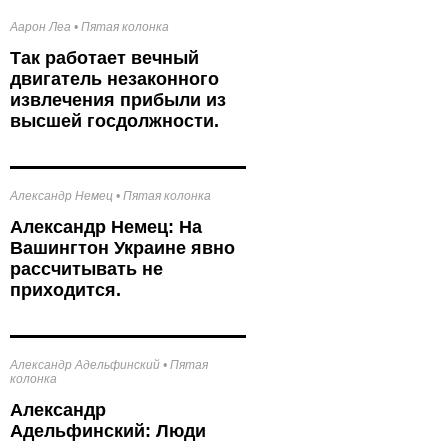
Аарон Леа
•
Пятая колонка
Так работает вечный
двигатель незаконного
извлечения прибыли из
высшей госдолжности.
Александр Немец
•
Пятая колонка
Александр Немец: На
Вашингтон Украине явно
рассчитывать не
приходится.
Александр Адельфинский
•
Пятая
колонка
Александр
Адельфинский: Люди