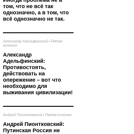
Иногда проблема не в
том, что не всё так
однозначно, а в том, что
всё однозначно не так.
Александр Адельфинский
•
Пятая
колонка
Александр
Адельфинский:
Противостоять,
действовать на
опережение – вот что
необходимо для
выживания цивилизации!
Андрей Пионтковский
•
Пятая колонка
Андрей Пионтковский:
Путинская Россия не