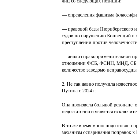
лиц со следующих позиций:
— определения фашизма (классифик
— правовой базы Нюрнбергского и
судов по нарушению Конвенций в о
преступлений против человечности
— анализ правоприменительной пра
отношении ФСБ, ФСИН, МИД, СБ Р
количество заведомо неправосудны
2. Не так давно получила известн
Путина с 2024 г.
Она произвела большой резонанс, 
недостаточна и является исключит
В то же время мною подготовлен п
механизм оспаривания поправок к 