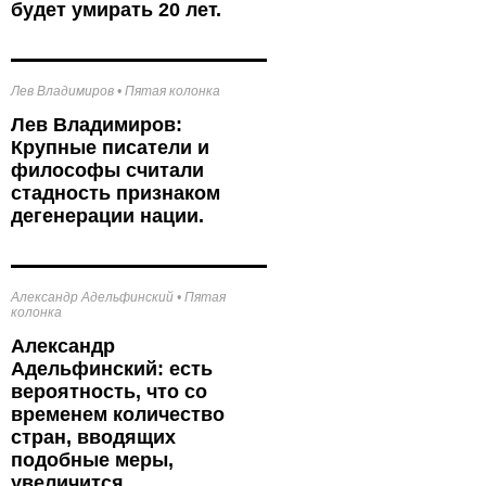
будет умирать 20 лет.
Лев Владимиров
•
Пятая колонка
Лев Владимиров:
Крупные писатели и
философы считали
стадность признаком
дегенерации нации.
Александр Адельфинский
•
Пятая
колонка
Александр
Адельфинский: есть
вероятность, что со
временем количество
стран, вводящих
подобные меры,
увеличится.