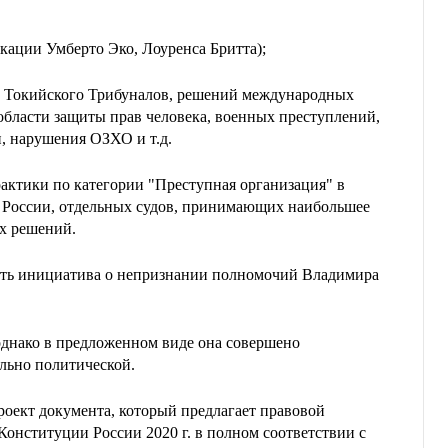
ации Умберто Эко, Лоуренса Бритта);
 Токийского Трибуналов, решений международных
бласти защиты прав человека, военных преступлений,
, нарушения ОЗХО и т.д.
ктики по категории "Преступная организация" в
оссии, отдельных судов, принимающих наибольшее
х решений.
ость инициатива о непризнании полномочий Владимира
однако в предложенном виде она совершено
ельно политической.
роект документа, который предлагает правовой
Конституции России 2020 г. в полном соответствии с