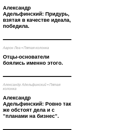
к
Александр
Адельфинский: Придурь,
взятая в качестве идеала,
победила.
Аарон Леа
•
Пятая колонка
Отцы-основатели
боялись именно этого.
Александр Адельфинский
•
Пятая
колонка
Александр
Адельфинский: Ровно так
же обстоят дела и с
"планами на бизнес".