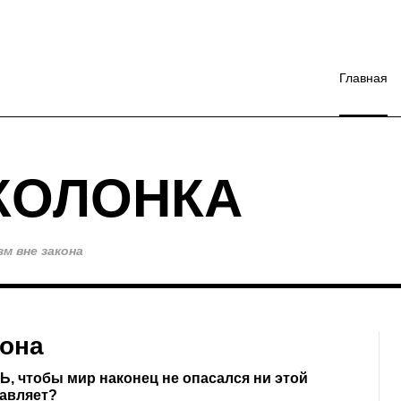
Главная
КОЛОНКА
м вне закона
кона
Ь, чтобы мир наконец не опасался ни этой
тавляет?