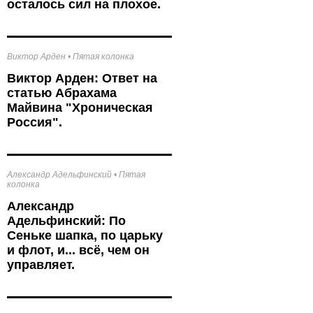
осталось сил на плохое.
Виктор Арден
•
Пятая колонка
Виктор Арден: Ответ на
статью Абрахама
Майвина "Хроническая
Россия".
Александр Адельфинский
•
Пятая
колонка
Александр
Адельфинский: По
Сеньке шапка, по царьку
и флот, и... всё, чем он
управляет.