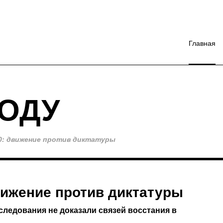
Главная
ОДУ
0: движение против диктатуры
вижение против диктатуры
следования не доказали связей восстания в