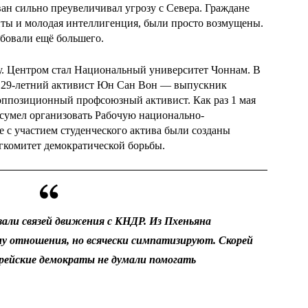
ан сильно преувеличивал угрозу с Севера. Граждане
нты и молодая интеллигенция, были просто возмущены.
ебовали ещё большего.
у. Центром стал Национальный университет Чоннам. В
 29-летний активист Юн Сан Вон — выпускник
оппозиционный профсоюзный активист. Как раз 1 мая
 сумел организовать Рабочую национально-
е с участием студенческого актива были созданы
гкомитет демократической борьбы.
зали связей движения с КНДР. Из Пхеньяна
му отношения, но всячески симпатизируют. Скорей
орейские демократы не думали помогать