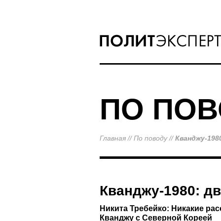
ПО ПОВ
Главная
//
По поводу
//
Кванджу-198
Кванджу-1980: д
Никита Требейко: Никакие рас
Кванджу с Северной Кореей