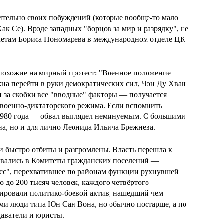
ительно своих побуждений (которые вообще-то мало
к Се). Вроде западных "борцов за мир и разрядку", не
учётам Бориса Пономарёва в международном отделе ЦК
похожие на мирный протест: "Военное положение
жна перейти в руки демократических сил, Чон Ду Хван
и за скобки все "вводные" факторы — получается
военно-диктаторского режима. Если вспомнить
1980 года — обвал выглядел неминуемым. С большими
на, но и для лично Леонида Ильича Брежнева.
 быстро отбиты и разгромлены. Власть перешла к
овались в Комитеты гражданских поселений —
асс", перехватившее по районам функции рухнувшей
 до 200 тысяч человек, каждого четвёртого
мировали политико-боевой актив, нашедший чем
ми люди типа Юн Сан Вона, но обычно постарше, а по
аватели и юристы.