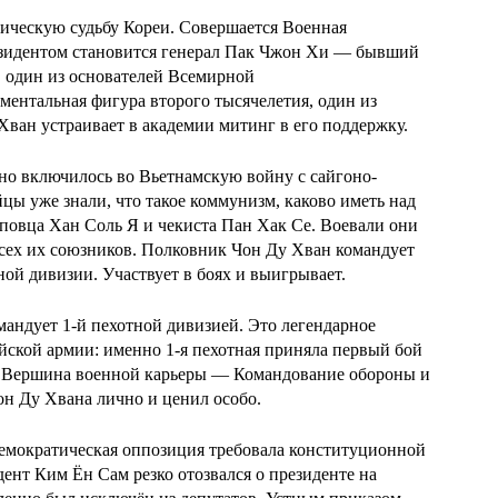
рическую судьбу Кореи. Совершается Военная
резидентом становится генерал Пак Чжон Хи — бывший
 один из основателей Всемирной
ентальная фигура второго тысячелетия, один из
ван устраивает в академии митинг в его поддержку.
но включилось во Вьетнамскую войну с сайгоно-
ы уже знали, что такое коммунизм, каково иметь над
повца Хан Соль Я и чекиста Пан Хак Се. Воевали они
всех их союзников. Полковник Чон Ду Хван командует
ной дивизии. Участвует в боях и выигрывает.
мандует 1-й пехотной дивизией. Это легендарное
ской армии: именно 1-я пехотная приняла первый бой
. Вершина военной карьеры — Командование обороны и
он Ду Хвана лично и ценил особо.
Демократическая оппозиция требовала конституционной
ент Ким Ён Сам резко отозвался о президенте на