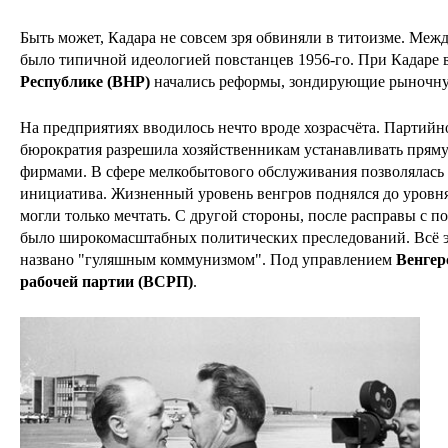
Быть может, Кадара не совсем зря обвиняли в титоизме. Межд
было типичной идеологией повстанцев 1956-го. При Кадаре 
Республике (ВНР)
начались реформы, зондирующие рыночну
На предприятиях вводилось нечто вроде хозрасчёта. Партийн
бюрократия разрешила хозяйственникам устанавливать прям
фирмами. В сфере мелкобытового обслуживания позволялась
инициатива. Жизненный уровень венгров поднялся до уровн
могли только мечтать. С другой стороны, после расправы с п
было широкомасштабных политических преследований. Всё э
названо "гуляшным коммунизмом". Под управлением
Венгер
рабочей партии (ВСРП)
.