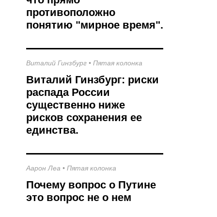
противоположно
понятию "мирное время".
Виталий Гинзбург
•
Пятая колонка
Виталий Гинзбург: риски
распада России
существенно ниже
рисков сохранения ее
единства.
Аарон Леа
•
Пятая колонка
Почему вопрос о Путине
это вопрос не о нем