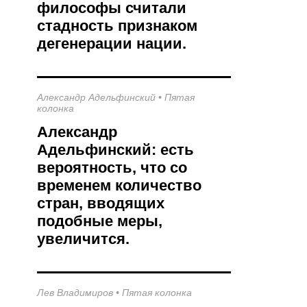
философы считали
стадность признаком
дегенерации нации.
Александр Адельфинский
•
Пятая
колонка
Александр
Адельфинский: есть
вероятность, что со
временем количество
стран, вводящих
подобные меры,
увеличится.
Лев Владимиров
•
Пятая колонка