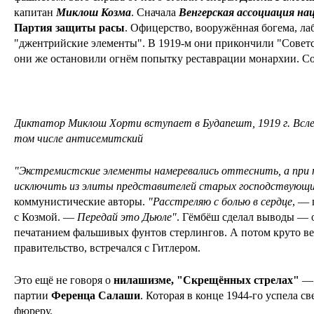
капитан
Миклош Козма
. Сначала
Венгерская ассоциация на
Партия защиты расы
. Офицерство, вооружённая богема, ла
"джентрийские элементы". В 1919-м они прикончили "Советс
они же остановили огнём попытку реставрации монархии. 
Диктатор Миклош Хорти вступает в Будапешт, 1919 г. Вслед
том числе антисемитский
"
Экстремистские элементы намеревались оттеснить, а при 
исключить из элиты представителей старых господствующи
коммунистические авторы.
"
Расстреляю с болью в сердце
, — 
с Козмой. —
Передай это Дьюле
"
. Гёмбёш сделал выводы — о
печатанием фальшивых фунтов стерлингов. А потом круто вер
правительство, встречался с Гитлером.
Это ещё не говоря о
нилашизме,
"
Скрещённых стрелах
"
— 
партии
Ференца Салаши
. Которая в конце 1944-го успела с
фюреру.