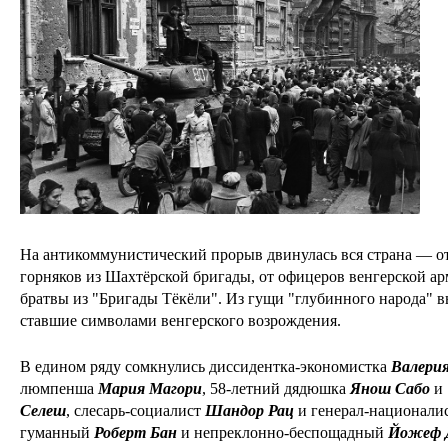
На антикоммунистический прорыв двинулась вся страна — от
горняков из Шахтёрской бригады, от офицеров венгерской а
братвы из "Бригады Тёкёли". Из гущи "глубинного народа" 
ставшие символами венгерского возрождения.
В едином ряду сомкнулись диссидентка-экономистка
Валери
люмпенша
Мария Магори
, 58-летний дядюшка
Янош Сабо
и 
Селеш
, слесарь-социалист
Шандор Рац
и генерал-национали
гуманный
Роберт Бан
и непреклонно-беспощадный
Йожеф 