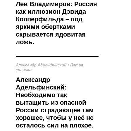
Лев Владимиров: Россия
как иллюзион Дэвида
Копперфильда – под
яркими обертками
скрывается ядовитая
ложь.
Александр Адельфинский
•
Пятая
колонка
Александр
Адельфинский:
Необходимо так
вытащить из опасной
России страдающее там
хорошее, чтобы у неё не
осталось сил на плохое.