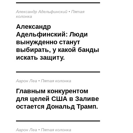
Александр Адельфинский
•
Пятая
колонка
Александр
Адельфинский: Люди
вынужденно станут
выбирать, у какой банды
искать защиту.
Аарон Леа
•
Пятая колонка
Главным конкурентом
для целей США в Заливе
остается Дональд Трамп.
Аарон Леа
•
Пятая колонка