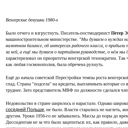
Венгерские девушки 1980-х
Было отчего и взгрустнуть. Писатель-постмодернист
Петер Э
машиностроительном министерстве.
"
Мы думаем о нуждах на
валютном балансе, об интересах рабочего класса, о прибыли 
за ней, а ещё мы думаем о партийном руководстве, о нём мы
характеризовал он приоритеты венгерской технократии. Так 
как любая госмонополия, была обречена рухнуть.
Ещё до начала советской Перестройки темпы роста венгерс
спад. Страна "подсела" на кредиты, выплачивать которые со 
труднее. Зато представитель МВФ по должности сделался ч
Недовольство в стране ширилось и нарастало. Однако широк
соседней Польше
, не было. Власти старались не наглеть, ж
другим. Уроки 1956-го не забывались. Массы до поры до вре
Диссидентам не за что было зацепиться: их, как правило, да