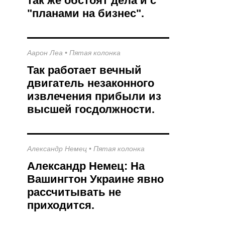
так же обстоят дела и с
"планами на бизнес".
Аарон Леа
•
Пятая колонка
Так работает вечный
двигатель незаконного
извлечения прибыли из
высшей госдолжности.
Александр Немец
•
Пятая колонка
Александр Немец: На
Вашингтон Украине явно
рассчитывать не
приходится.