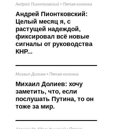
Андрей Пионтковский
•
Пятая колонка
Андрей Пионтковский:
Целый месяц я, с
растущей надеждой,
фиксировал всё новые
сигналы от руководства
КНР...
Михаил Долиев
•
Пятая колонка
Михаил Долиев: хочу
заметить, что, если
послушать Путина, то он
тоже за мир.
Александр Адельфинский
•
Пятая