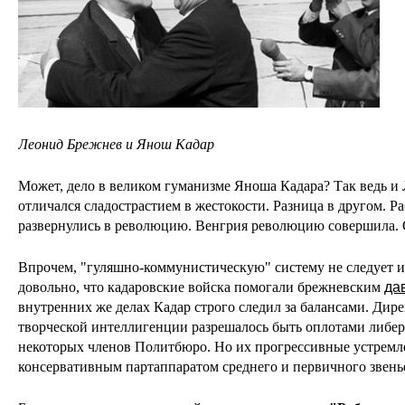
Леонид Брежнев и Янош Кадар
Может, дело в великом гуманизме Яноша Кадара? Так ведь и
отличался сладострастием в жестокости. Разница в другом. 
развернулись в революцию. Венгрия революцию совершила. 
Впрочем, "гуляшно-коммунистическую" систему не следует и
довольно, что кадаровские войска помогали брежневским
да
внутренних же делах Кадар строго следил за балансами. Дир
творческой интеллигенции разрешалось быть оплотами либер
некоторых членов Политбюро. Но их прогрессивные устрем
консервативным партаппаратом среднего и первичного звень