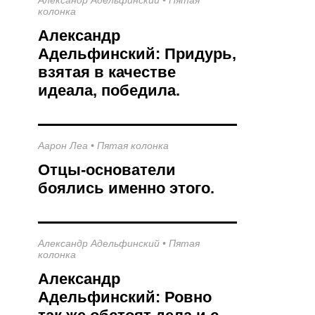
колонка
Александр
Адельфинский: Придурь,
взятая в качестве
идеала, победила.
Аарон Леа
•
Пятая колонка
Отцы-основатели
боялись именно этого.
Александр Адельфинский
•
Пятая
колонка
Александр
Адельфинский: Ровно