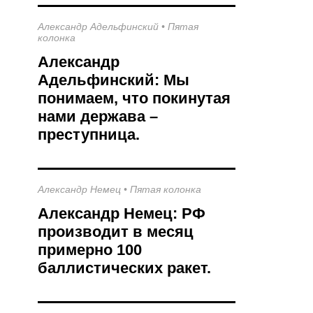
Александр Адельфинский
•
Пятая
колонка
Александр
Адельфинский: Мы
понимаем, что покинутая
нами держава –
преступница.
Александр Немец
•
Пятая колонка
Александр Немец: РФ
производит в месяц
примерно 100
баллистических ракет.