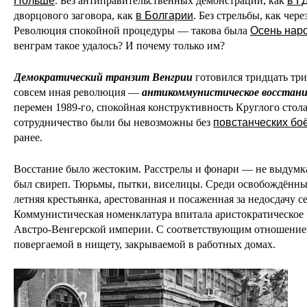
Польше
. Без антиправительственных демонстраций, как
в Г
дворцового заговора, как
в Болгарии
. Без стрельбы, как чер
Революция спокойной процедуры — такова была
Осень нар
венграм такое удалось? И почему только им?
Демократический транзит Венгрии
готовился тридцать три
совсем иная революция —
антикоммунистическое восстание
перемен 1989-го, спокойная конструктивность Круглого стол
сотрудничество были бы невозможны без
повстанческих бо
ранее.
Восстание было жестоким. Расстрелы и фонари — не выдумка
был свиреп. Тюрьмы, пытки, виселицы. Среди освобождённы
летняя крестьянка, арестованная и посаженная за недосдачу 
Коммунистическая номенклатура впитала аристократическое
Австро-Венгерской империи. С соответствующим отношением
повергаемой в нищету, закрываемой в работных домах.