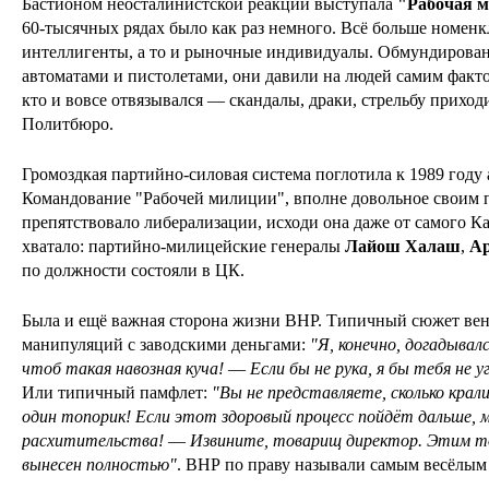
Бастионом неосталинистской реакции выступала
"
Рабочая 
60-тысячных рядах было как раз немного. Всё больше номен
интеллигенты, а то и рыночные индивидуалы. Обмундированн
автоматами и пистолетами, они давили на людей самим факто
кто и вовсе отвязывался — скандалы, драки, стрельбу приход
Политбюро.
Громоздкая партийно-силовая система поглотила к 1989 году
Командование "Рабочей милиции", вполне довольное своим 
препятствовало либерализации, исходи она даже от самого К
хватало: партийно-милицейские генералы
Лайош Халаш
,
Ар
по должности состояли в ЦК.
Была и ещё важная сторона жизни ВНР. Типичный сюжет венг
манипуляций с заводскими деньгами:
"
Я, конечно, догадывал
чтоб такая навозная куча!
—
Если бы не рука, я бы тебя не у
Или типичный памфлет:
"
Вы не представляете, сколько крали
один топорик! Если этот здоровый процесс пойдёт дальше, 
расхитительства!
—
Извините, товарищ директор. Этим то
вынесен полностью
"
. ВНР по праву называли самым весёлым 