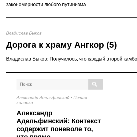
закономерности любого путинизма
Владислав Быков
Дорога к храму Ангкор (5)
Владислав Быков: Получилось, что каждый второй камбо
П
о
и
Александр Адельфинский
•
Пятая
с
колонка
к
Александр
Адельфинский: Контекст
содержит поневоле то,
что прямо