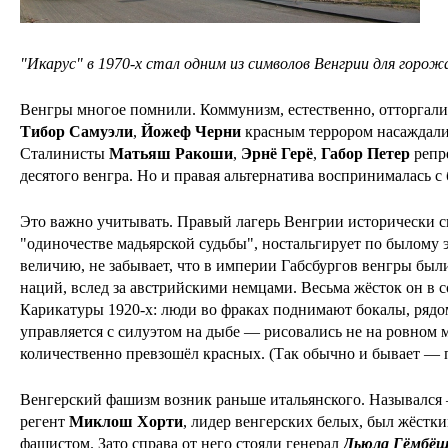
"Икарус" в 1970-х стал одним из символов Венгрии для горо
Венгры многое помнили. Коммунизм, естественно, отторгал
Тибор Самуэли
,
Йожеф Черни
красным террором насаждал
Сталинисты
Матьяш Ракоши
,
Эрнё Герё
,
Габор Петер
репр
десятого венгра. Но и правая альтернатива воспринималась 
Это важно учитывать. Правый лагерь Венгрии исторически 
"одиночестве мадьярской судьбы", ностальгирует по былому
величию, не забывает, что в империи Габсбургов венгры бы
наций, вслед за австрийскими немцами. Весьма жёсток он в 
Карикатуры 1920-х: люди во фраках поднимают бокалы, рядо
управляется с силуэтом на дыбе — рисовались не на ровном 
количественно превзошёл красных. (Так обычно и бывает — 
Венгерский фашизм возник раньше итальянского. Называлс
регент
Миклош Хорти
, лидер венгерских белых, был жёстки
фашистом. Зато справа от него стояли генерал
Дьюла Гёмбё