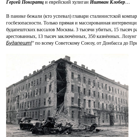
Гергей Понгратц
и еврейский хулиган
Иштван Клобер
…
В панике бежали (кто успевал) главари сталинистской компар
госбезопасности. Только прямая и массированная интервенци
будапештских вассалов Москвы. 3 тысячи убитых, 15 тысяч р
арестованных, 13 тысяч заключённых, 350 казнённых. Лозун
Будапешт!
"
по всему Советскому Союзу, от Донбасса до Пр