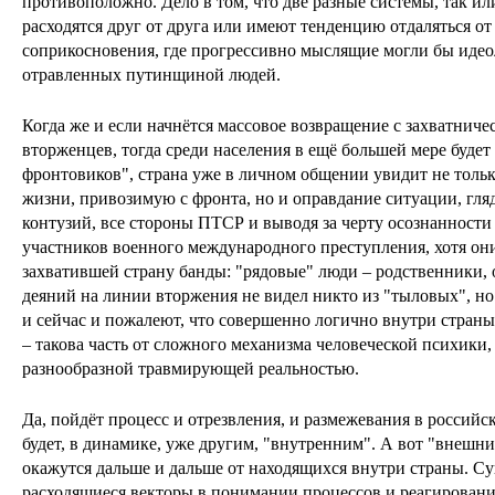
противоположно. Дело в том, что две разные системы, так ил
расходятся друг от друга или имеют тенденцию отдаляться от
соприкосновения, где прогрессивно мыслящие могли бы идео
отравленных путинщиной людей.
Когда же и если начнётся массовое возвращение с захватниче
вторженцев, тогда среди населения в ещё большей мере будет
фронтовиков", страна уже в личном общении увидит не толь
жизни, привозимую с фронта, но и оправдание ситуации, гляд
контузий, все стороны ПТСР и выводя за черту осознанности ф
участников военного международного преступления, хотя он
захватившей страну банды: "рядовые" люди – родственники, 
деяний на линии вторжения не видел никто из "тыловых", но
и сейчас и пожалеют, что совершенно логично внутри стран
– такова часть от сложного механизма человеческой психики
разнообразной травмирующей реальностью.
Да, пойдёт процесс и отрезвления, и размежевания в российс
будет, в динамике, уже другим, "внутренним". А вот "внешн
окажутся дальше и дальше от находящихся внутри страны. С
расходящиеся векторы в понимании процессов и реагирования