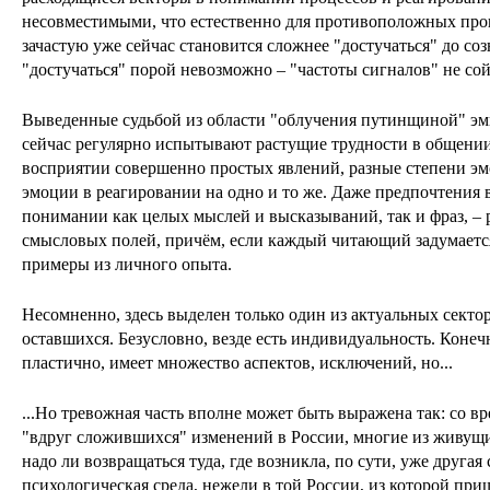
несовместимыми, что естественно для противоположных проц
зачастую уже сейчас становится сложнее "достучаться" до соз
"достучаться" порой невозможно – "частоты сигналов" не сой
Выведенные судьбой из области "облучения путинщиной" э
сейчас регулярно испытывают растущие трудности в общении
восприятии совершенно простых явлений, разные степени э
эмоции в реагировании на одно и то же. Даже предпочтения в
понимании как целых мыслей и высказываний, так и фраз, – 
смысловых полей, причём, если каждый читающий задумается
примеры из личного опыта.
Несомненно, здесь выделен только один из актуальных сект
оставшихся. Безусловно, везде есть индивидуальность. Конеч
пластично, имеет множество аспектов, исключений, но...
...Но тревожная часть вполне может быть выражена так: со в
"вдруг сложившихся" изменений в России, многие из живущих,
надо ли возвращаться туда, где возникла, по сути, уже другая
психологическая среда, нежели в той России, из которой пр