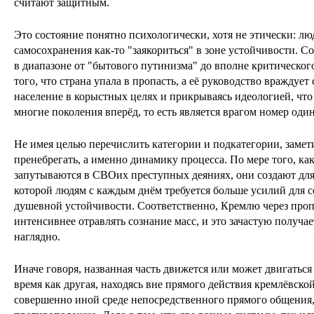
считают защитным.
Это состояние понятно психологически, хотя не этически: л
самосохранения как-то "заякориться" в зоне устойчивости. С
в диапазоне от "бытового путинизма" до вполне критическог
того, что страна упала в пропасть, а её руководство враждует
население в корыстных целях и прикрываясь идеологией, что
многие поколения вперёд, то есть является врагом номер один
Не имея целью перечислить категории и подкатегории, замет
пренебрегать, а именно динамику процесса. По мере того, ка
запутываются в СВОих преступных деяниях, они создают для
которой людям с каждым днём требуется больше усилий для 
душевной устойчивости. Соответственно, Кремлю через про
интенсивнее отравлять сознание масс, и это зачастую получа
наглядно.
Иначе говоря, названная часть движется или может двигаться
время как другая, находясь вне прямого действия кремлёвско
совершенно иной среде непосредственного прямого общения,