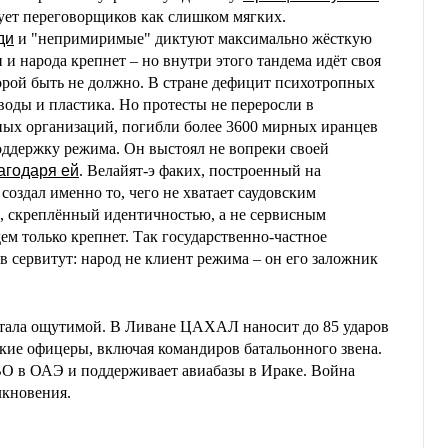
ует переговорщиков как слишком мягких.
ди
и "непримиримые" диктуют максимально жёсткую
и народа крепнет – но внутри этого тандема идёт своя
торой быть не должно. В стране дефицит психотропных
воды и пластика. Но протесты не переросли в
ных организаций, погибли более 3600 мирных иранцев
поддержку режима. Он выстоял не вопреки своей
агодаря ей
. Велайят-э факих, построенный на
, создал именно то, чего не хватает саудовским
а, скреплённый идентичностью, а не сервисным
ем только крепнет. Так государственно-частное
в сервитут: народ не клиент режима – он его заложник
стала ощутимой. В Ливане ЦАХАЛ наносит до 85 ударов
ские офицеры, включая командиров батальонного звена.
ВО в ОАЭ и поддерживает авиабазы в Ираке. Война
лкновения.