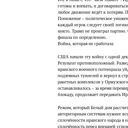
готовы и воевать, и договариваться
любое движение ведёт к потерям. 
Понижение – политическое унижение
каждый игрок следует своей логик
никто. Трамп не проиграл партию. 
финала по определению.
Война, которая не сработала
США начали эту войну с одной дек
Результат противоположный. Раз
иранского военного потенциала уйд
подземных туннелей и вернул в стр
ракетных комплексов у Ормузского
останавливалось – за время переми
блокаду, продолжает передавать Ир
Режим, который Белый дом рассчит
авторитарным системам нужнее все
сплочённости иранского народа я 
сплочённость перед внешней угроз