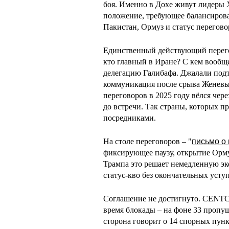
боя. Именно в Дохе живут лидеры
положение, требующее балансиров
Пакистан, Ормуз и статус перегово
Единственный действующий перего
кто главный в Иране? С кем вообщ
делегацию Галибафа. Джалали подт
коммуникация после срыва Женевы.
переговоров в 2025 году вёлся чер
до встречи. Так страны, которых 
посредниками.
На столе переговоров – "
письмо о
фиксирующее паузу, открытие Орму
Трампа это решает немедленную эк
статус-кво без окончательных уступ
Соглашение не достигнуто. CENTCO
время блокады – на фоне 33 пропу
сторона говорит о 14 спорных пун