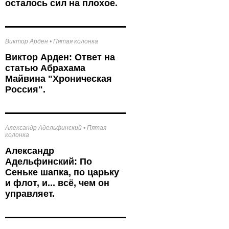
осталось сил на плохое.
Виктор Арден
•
Пятая колонка
Виктор Арден: Ответ на
статью Абрахама
Майвина "Хроническая
Россия".
Александр Адельфинский
•
Пятая
колонка
Александр
Адельфинский: По
Сеньке шапка, по царьку
и флот, и... всё, чем он
управляет.