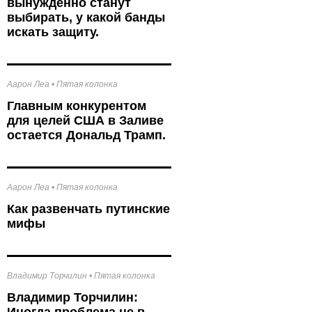
вынужденно станут
выбирать, у какой банды
искать защиту.
Аарон Леа
•
Пятая колонка
Главным конкурентом
для целей США в Заливе
остается Дональд Трамп.
Аарон Леа
•
Пятая колонка
Как развенчать путинские
мифы
Владимир Торчилин
•
Пятая колонка
Владимир Торчилин: