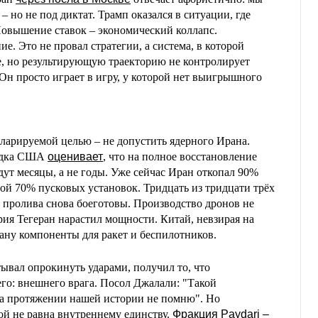
 – но не под диктат. Трамп оказался в ситуации, где
Повышение ставок – экономический коллапс.
. Это не провал стратегии, а система, в которой
е, но результирующую траекторию не контролирует
Он просто играет в игру, у которой нет выигрышного
ларируемой целью – не допустить ядерного Ирана.
ведка США
оценивает
, что на полное восстановление
ут месяцы, а не годы. Уже сейчас Иран откопал 90%
ой 70% пусковых установок. Тридцать из тридцати трёх
 пролива снова боеготовы. Производство дронов не
рия Тегеран нарастил мощности. Китай, невзирая на
ану компоненты для ракет и беспилотников.
ывал опрокинуть ударами, получил то, что
го: внешнего врага. Посол Джалали: "Такой
на протяжении нашей истории не помню". Но
ой не равна внутреннему единству.
Фракция Paydari –