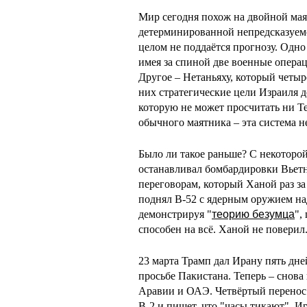
Мир сегодня похож на двойной мая
детерминированной непредсказуемос
целом не поддаётся прогнозу. Одно
имея за спиной две военные операц
Другое – Нетаньяху, который четыр
них стратегические цели Израиля 
которую не может просчитать ни Те
обычного маятника – эта система н
Было ли такое раньше? С некоторо
останавливал бомбардировки Вьетн
переговорам, который Ханой раз за
поднял B-52 с ядерным оружием на
демонстрируя "
теорию безумца
",
способен на всё. Ханой не поверил
23 марта Трамп дал Ирану пять дней
просьбе Пакистана. Теперь – снова 
Аравии и ОАЭ. Четвёртый перено
B-2 и пишет, что "часы тикают". И