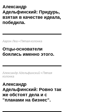
к
Александр
Адельфинский: Придурь,
взятая в качестве идеала,
победила.
Аарон Леа
•
Пятая колонка
Отцы-основатели
боялись именно этого.
Александр Адельфинский
•
Пятая
колонка
Александр
Адельфинский: Ровно так
же обстоят дела и с
"планами на бизнес".