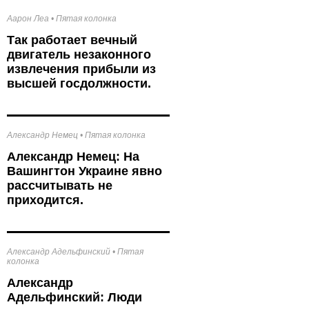
Аарон Леа
•
Пятая колонка
Так работает вечный
двигатель незаконного
извлечения прибыли из
высшей госдолжности.
Александр Немец
•
Пятая колонка
Александр Немец: На
Вашингтон Украине явно
рассчитывать не
приходится.
Александр Адельфинский
•
Пятая
колонка
Александр
Адельфинский: Люди