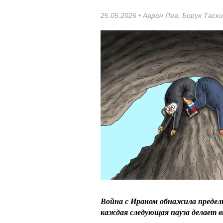
25.05.2026 •
Аарон Леа
,
Борух Таск
Война с Ираном обнажила пределы
каждая следующая пауза делает в