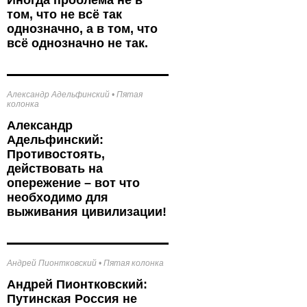
Иногда проблема не в
том, что не всё так
однозначно, а в том, что
всё однозначно не так.
Александр Адельфинский
•
Пятая
колонка
Александр
Адельфинский:
Противостоять,
действовать на
опережение – вот что
необходимо для
выживания цивилизации!
Андрей Пионтковский
•
Пятая колонка
Андрей Пионтковский:
Путинская Россия не