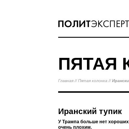
ПЯТАЯ 
Главная
//
Пятая колонка
//
Ирански
Иранский тупик
У Трампа больше нет хороших
очень плохим.