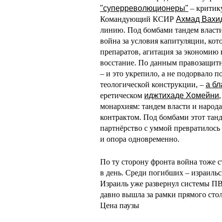
"суперреволюционеры"
– критик
Командующий КСИР
Ахмад Вахи
линию. Под бомбами тандем власти 
война за условия капитуляции, ко
препаратов, агитация за экономию 
восстание. По данным правозащит
– и это укрепило, а не подорвало 
теологической конструкции, –
а бл
еретическом
иджтихаде Хомейни
монархиям: тандем власти и народ
контрактом. Под бомбами этот танд
партнёрство с уммой превратилось 
и опора одновременно.
По ту сторону фронта война тоже 
в день. Среди погибших – израиль
Израиль уже развернул системы П
давно вышла за рамки прямого сто
Цена паузы