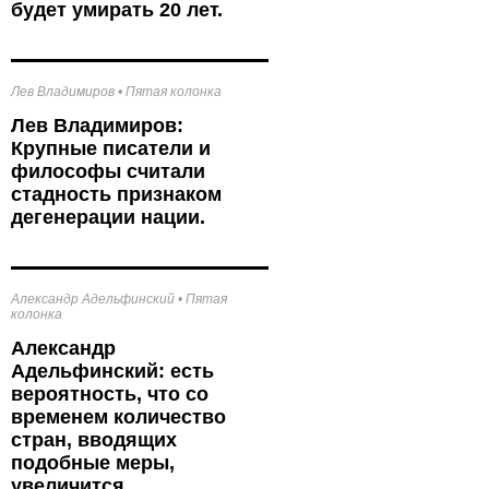
будет умирать 20 лет.
Лев Владимиров
•
Пятая колонка
Лев Владимиров:
Крупные писатели и
философы считали
стадность признаком
дегенерации нации.
Александр Адельфинский
•
Пятая
колонка
Александр
Адельфинский: есть
вероятность, что со
временем количество
стран, вводящих
подобные меры,
увеличится.