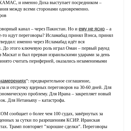
 ХАМАС, и именно Доха выступает посредником –
ания между всеми сторонами одновременно.
ров
ворный канал – через Пакистан. Но и
ему не ясно
– а
е-то идут переговоры? Исламабад принял Вэнса, принял
вердил: именно через Исламабад идёт вся
 До этого ключевую роль играл Оман – первый раунд
ез Маскат и был прерван израильскими ударами за день
принято считать периферией, оказались незаменимыми
 намерениях
": предварительное соглашение,
за и отсрочку ядерных переговоров на 30-60 дней. Для
ономическую проблему. Для Ирана – закрепляет новый
ок. Для Нетаньяху – катастрофа.
M сообщает о более чем 100 судах, завёрнутых за
щенных за сутки по разрешениям КСИР. Иранская
ктах. Трамп повторяет "хорошие сделки". Переговоры