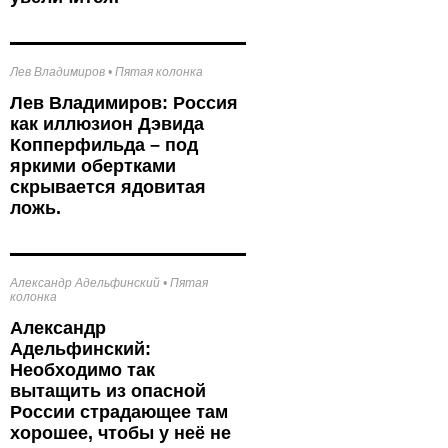
Лев Владимиров
•
Пятая колонка
Лев Владимиров: Россия
как иллюзион Дэвида
Копперфильда – под
яркими обертками
скрывается ядовитая
ложь.
Александр Адельфинский
•
Пятая
колонка
Александр
Адельфинский:
Необходимо так
вытащить из опасной
России страдающее там
хорошее, чтобы у неё не