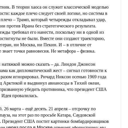
тник. В теории хаоса он служит классической моделью
ти: каждое плечо следует своей логике, но система в
 плечо – Трамп, который четырежды откладывал удар,
ии против Ирана без стратегического результата.
ежды требовал его нанести, поскольку ни в одной из
достигнуты не были. Вместе они создают траекторию,
геран, ни Москва, ни Пекин. И – в отличие от
е знает точки равновесия. Не метафора – физика.
й натяжкой можно сказать – да. Линдон Джонсон
ама как дипломатический жест – сигнал готовности к
 разом игнорировал. Ричард Никсон осенью 1969 года
д Арктикой и выдвинул авианосцы в Тихий океан,
 призванную убедить противника, что президент США
. Идея провалилась.
. 26 марта – ещё десять. 21 апреля – отсрочку по
пауза, на этот раз по просьбе Катара, Саудовской
с. Президент США постит картинки бомбардировщиков
ран
через посла в Москве
отвечает афористично: мы