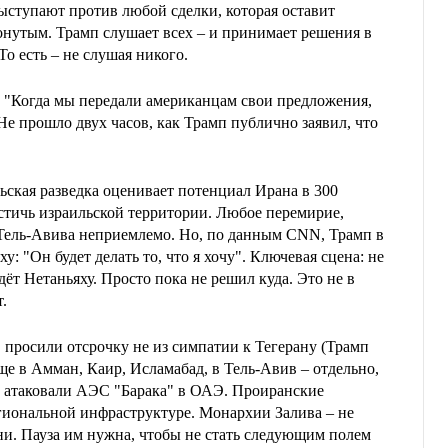
ыступают против любой сделки, которая оставит
нутым. Трамп слушает всех – и принимает решения в
То есть – не слушая никого.
 "Когда мы передали американцам свои предложения,
 Не прошло двух часов, как Трамп публично заявил, что
ьская разведка оценивает потенциал Ирана в 300
стичь израильской территории. Любое перемирие,
 Тель-Авива неприемлемо. Но, по данным CNN, Трамп в
у: "Он будет делать то, что я хочу". Ключевая сцена: не
дёт Нетаньяху. Просто пока не решил куда. Это не в
.
 просили отсрочку не из симпатии к Тегерану (Трамп
еще в Амман, Каир, Исламабад, в Тель-Авив – отдельно,
ы атаковали АЭС "Барака" в ОАЭ. Проиранские
гиональной инфраструктуре. Монархии Залива – не
и. Пауза им нужна, чтобы не стать следующим полем