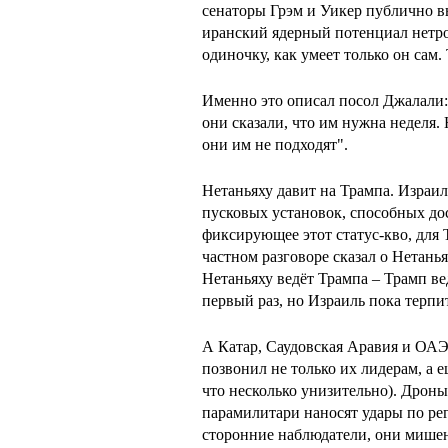
сенаторы Грэм и Уикер публично в
иранский ядерный потенциал нетро
одиночку, как умеет только он сам. 
Именно это описал посол Джалали:
они сказали, что им нужна неделя.
они им не подходят".
Нетаньяху давит на Трампа. Израил
пусковых установок, способных до
фиксирующее этот статус-кво, для
частном разговоре сказал о Нетаньях
Нетаньяху ведёт Трампа – Трамп ве
первый раз, но Израиль пока терпит
А Катар, Саудовская Аравия и ОАЭ
позвонил не только их лидерам, а 
что несколько унизительно). Дрон
парамилитари наносят удары по ре
сторонние наблюдатели, они мишен