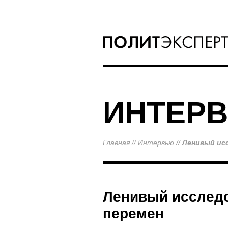
ИНТЕР
Главная
//
Интервью
//
Ленивый ис
Ленивый исследо
перемен