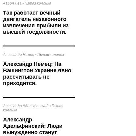
Аарон Леа
•
Пятая колонка
Так работает вечный
двигатель незаконного
извлечения прибыли из
высшей госдолжности.
Александр Немец
•
Пятая колонка
Александр Немец: На
Вашингтон Украине явно
рассчитывать не
приходится.
Александр Адельфинский
•
Пятая
колонка
Александр
Адельфинский: Люди
вынужденно станут