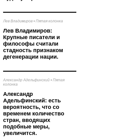
Лев Владимиров
•
Пятая колонка
Лев Владимиров:
Крупные писатели и
философы считали
стадность признаком
дегенерации нации.
Александр Адельфинский
•
Пятая
колонка
Александр
Адельфинский: есть
вероятность, что со
временем количество
стран, вводящих
подобные меры,
увеличится.