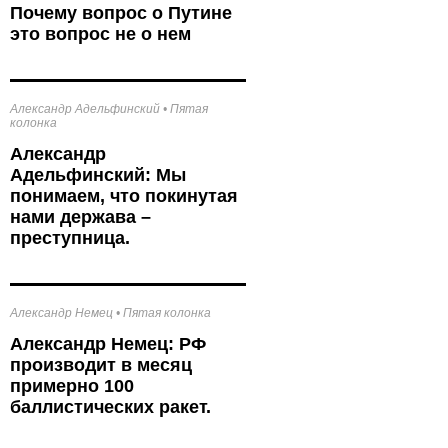
к
Почему вопрос о Путине
это вопрос не о нем
Александр Адельфинский
•
Пятая
колонка
Александр
Адельфинский: Мы
понимаем, что покинутая
нами держава –
преступница.
Александр Немец
•
Пятая колонка
Александр Немец: РФ
производит в месяц
примерно 100
баллистических ракет.