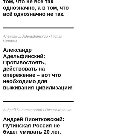
том, что не всё так
однозначно, а в том, что
всё однозначно не так.
Александр Адельфинский
•
Пятая
колонка
Александр
Адельфинский:
Противостоять,
действовать на
опережение – вот что
необходимо для
выживания цивилизации!
Андрей Пионтковский
•
Пятая колонка
Андрей Пионтковский:
Путинская Россия не
будет умирать 20 лет.