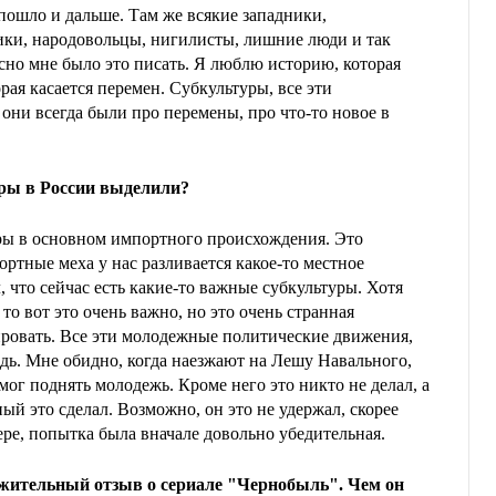
 пошло и дальше. Там же всякие западники,
ки, народовольцы, нигилисты, лишние люди и так
сно мне было это писать. Я люблю историю, которая
орая касается перемен. Субкультуры, все эти
ни всегда были про перемены, про что-то новое в
ры в России выделили?
уры в основном импортного происхождения. Это
ортные меха у нас разливается какое-то местное
, что сейчас есть какие-то важные субкультуры. Хотя
 то вот это очень важно, но это очень странная
зировать. Все эти молодежные политические движения,
дь. Мне обидно, когда наезжают на Лешу Навального,
мог поднять молодежь. Кроме него это никто не делал, а
й это сделал. Возможно, он это не удержал, скорее
мере, попытка была вначале довольно убедительная.
жительный отзыв о сериале "Чернобыль". Чем он