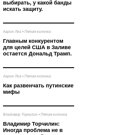
выбирать, у какой банды
искать защиту.
Аарон Леа
•
Пятая колонка
Главным конкурентом
для целей США в Заливе
остается Дональд Трамп.
Аарон Леа
•
Пятая колонка
Как развенчать путинские
мифы
Владимир Торчилин
•
Пятая колонка
Владимир Торчилин:
Иногда проблема не в