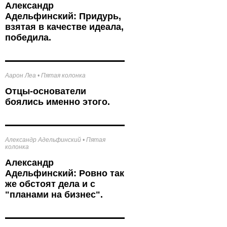
Александр
Адельфинский: Придурь,
взятая в качестве идеала,
победила.
Аарон Леа
•
Пятая колонка
Отцы-основатели
боялись именно этого.
Александр Адельфинский
•
Пятая
колонка
Александр
Адельфинский: Ровно так
же обстоят дела и с
"планами на бизнес".