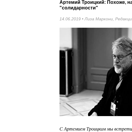
Артемий Троицкий: Похоже, н
"солидарности"
14.06.2019 •
Лиза Маркони
,
Редакци
С Артемием Троицким мы встретил