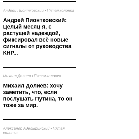
Андрей Пионтковский
•
Пятая колонка
Андрей Пионтковский:
Целый месяц я, с
растущей надеждой,
фиксировал всё новые
сигналы от руководства
КНР...
Михаил Долиев
•
Пятая колонка
Михаил Долиев: хочу
заметить, что, если
послушать Путина, то он
тоже за мир.
Александр Адельфинский
•
Пятая
колонка