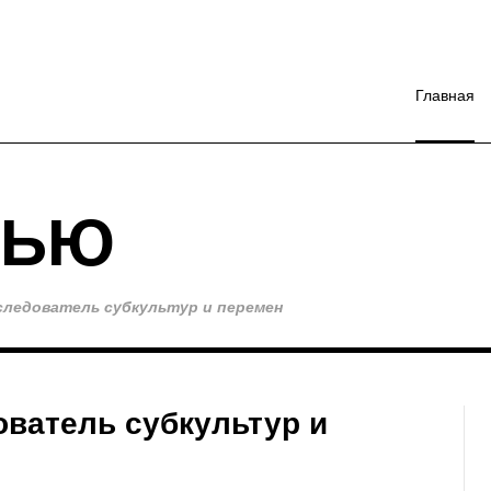
Главная
ВЬЮ
следователь субкультур и перемен
ватель субкультур и