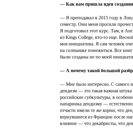
— Как вам пришла идея создания
— Я преподавал в 2015 году в Лонд
семестр. Они меня просили прочес
Я подготовил этот курс. Там, в Ан
из Kings College, кто-то еще. Весн
моя инициатива. Я сам человек оче
на солнышке понежиться. Все книги
были созданы не по моей инициати
— А почему такой большой разбр
— Мне было интересно. С самого на
дендизм — это такая важная штука 
российские субкультуры, в особенн
напарника дендизму — естественно,
отчасти имели те же корни, что д
вернувшиеся из Франции после нап
влияние — что декабристы, что ден