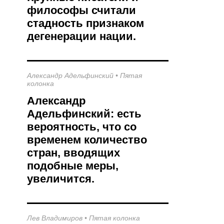
философы считали
стадность признаком
дегенерации нации.
Александр Адельфинский
•
Пятая
колонка
Александр
Адельфинский: есть
вероятность, что со
временем количество
стран, вводящих
подобные меры,
увеличится.
Лев Владимиров
•
Пятая колонка