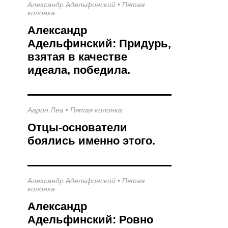
Александр Адельфинский
•
Пятая
колонка
Александр
Адельфинский: Придурь,
взятая в качестве
идеала, победила.
Аарон Леа
•
Пятая колонка
Отцы-основатели
боялись именно этого.
Александр Адельфинский
•
Пятая
колонка
Александр
Адельфинский: Ровно