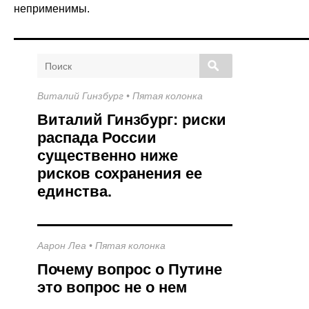
неприменимы.
П
о
и
Виталий Гинзбург
•
Пятая колонка
с
к
Виталий Гинзбург: риски
распада России
существенно ниже
рисков сохранения ее
единства.
Аарон Леа
•
Пятая колонка
Почему вопрос о Путине
это вопрос не о нем