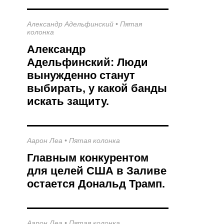
Александр Адельфинский
•
Пятая
колонка
Александр
Адельфинский: Люди
вынужденно станут
выбирать, у какой банды
искать защиту.
Аарон Леа
•
Пятая колонка
Главным конкурентом
для целей США в Заливе
остается Дональд Трамп.
Аарон Леа
•
Пятая колонка