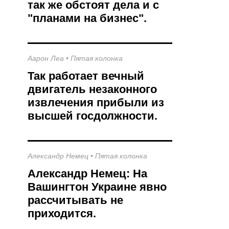
так же обстоят дела и с
"планами на бизнес".
Аарон Леа
•
Пятая колонка
Так работает вечный
двигатель незаконного
извлечения прибыли из
высшей госдолжности.
Александр Немец
•
Пятая колонка
Александр Немец: На
Вашингтон Украине явно
рассчитывать не
приходится.