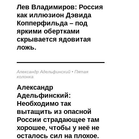
Лев Владимиров: Россия
как иллюзион Дэвида
Копперфильда – под
яркими обертками
скрывается ядовитая
ложь.
Александр Адельфинский
•
Пятая
колонка
Александр
Адельфинский:
Необходимо так
вытащить из опасной
России страдающее там
хорошее, чтобы у неё не
осталось сил на плохое.