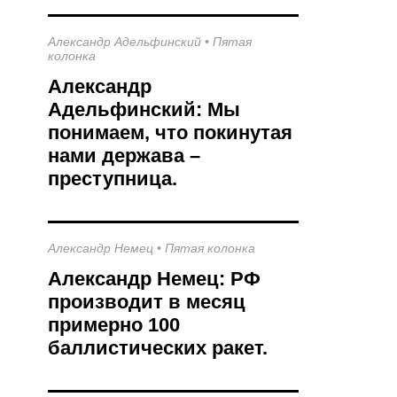
Александр Адельфинский
•
Пятая
колонка
Александр
Адельфинский: Мы
понимаем, что покинутая
нами держава –
преступница.
Александр Немец
•
Пятая колонка
Александр Немец: РФ
производит в месяц
примерно 100
баллистических ракет.