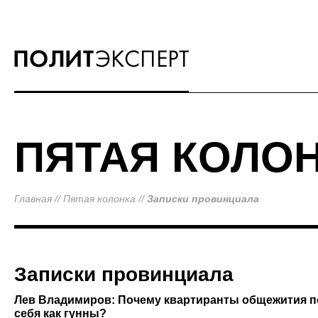
ПЯТАЯ КОЛО
Главная
//
Пятая колонка
//
Записки провинциала
Записки провинциала
Лев Владимиров: Почему квартиранты общежития п
себя как гунны?