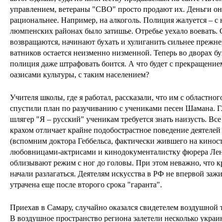
управлением, ветераны "СВО" просто продают их. Деньги он
рациональнее. Например, на алкоголь. Полиция жалуется – с 
люмпенских районах было затишье. Отребье уехало воевать. 
возвращаются, начинают бухать и хулиганить сильнее прежне
ватников остается неизменно низменной. Теперь во дворах 
полиция даже штрафовать боится. А что будет с прекращени
оазисами культуры, с таким населением?
Учителя школы, где я работал, рассказали, что им с областно
спустили план по разучиванию с учениками песен Шамана. 
шлягер "Я – русский" ученикам требуется знать наизусть. В
крахом отличает крайне подобострастное поведение деятелей
(вспомним доктора Геббельса, фактически жившего на кинос
любовницами-актрисами и кинодокументалистку фюрера Лен
облизывают режим с ног до головы. При этом неважно, что 
начали разлагаться. Деятелям искусства в РФ не впервой заж
утрачена еще после второго срока "гаранта".
Приехав в Самару, случайно оказался свидетелем воздушной т
В воздушное пространство региона залетели несколько укра