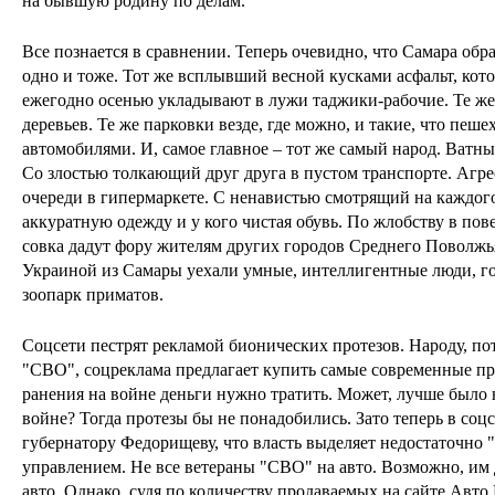
на бывшую родину по делам.
Все познается в сравнении. Теперь очевидно, что Самара обра
одно и тоже. Тот же всплывший весной кусками асфальт, кот
ежегодно осенью укладывают в лужи таджики-рабочие. Те же
деревьев. Те же парковки везде, где можно, и такие, что пе
автомобилями. И, самое главное – тот же самый народ. Ватн
Со злостью толкающий друг друга в пустом транспорте. Агр
очереди в гипермаркете. С ненавистью смотрящий на каждого,
аккуратную одежду и у кого чистая обувь. По жлобству в по
совка дадут фору жителям других городов Среднего Поволжья.
Украиной из Самары уехали умные, интеллигентные люди, го
зоопарк приматов.
Соцсети пестрят рекламой бионических протезов. Народу, п
"СВО", соцреклама предлагает купить самые современные пр
ранения на войне деньги нужно тратить. Может, лучше было 
войне? Тогда протезы бы не понадобились. Зато теперь в со
губернатору Федорищеву, что власть выделяет недостаточно 
управлением. Не все ветераны "СВО" на авто. Возможно, им
авто. Однако, судя по количеству продаваемых на сайте Авто