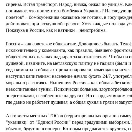
сирены. Встал транспорт. Народ, визжа, бежал по улицам. Ка
понимают, что прилетит за бомбежки Украины? На следующи
полетов" – бомбоубежища оказались не готовы, в госучрежден
действовать при воздушной тревоге. Хотя каждые полгода ус
Показуха в России, как и ватники – неистребима.
Россия – как советское общежитие. Доводилось бывать. Теле
исключительно у коменданта, как правило, бывшего фронтов
общественных началах надзирал за контингентом. Чтобы на о
душевой, извините, на метлахскую плитку не гадили (были и 
года комнаты в общагах приватизировали, коменданты исчез
наступил капитализм: население начало бухать 24/7, употреб
морально разлагаясь. Нынешняя Россия – как общага без коме
невоспитанные гунны. Психически больные, злоупотребляющ
энергетиками, озлобленные на других. Но с гордым видом со
где давно не работает душевая, а общая кухня в грязи и запус
Активисты местных ТОСов (территориальных органов самоу
"указивки" от "Единой России" перед грядущими выборами. 
обычно, будут пенсионеры. Которым предлагается вручить, е